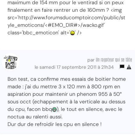
maximum de 154 mm pour le ventirad si on peux
finalement en faire rentrer un de 160mm ? <img
src='http://www.forumsducomptoir.com/public/st
yle_emoticons/<#EMO_DIR#>/wacko.gif'
class='bbc_emoticon' alt='
' />
Un ragoteur qui se tâte
par
le samedi 17 septembre 2011 à 21h34
Bon test, ca confirme mes essais de boitier home
made : j'ai du mettre 3 x 120 mm à 800 rpm en
aspiration pour maintenir un phenom 955 à 50°
sous occt (echappement à la verticale au dessus
du cpu, facon bbq
), le tout en silence, avec le
noctua au ralenti aussi.
Dur dur de refroidir les cpu en silence !