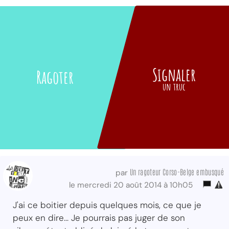
Signaler
Ragoter
un truc
Un ragoteur Corso-Belge embusqué
par
le mercredi 20 août 2014 à 10h05
J'ai ce boitier depuis quelques mois, ce que je
peux en dire... Je pourrais pas juger de son