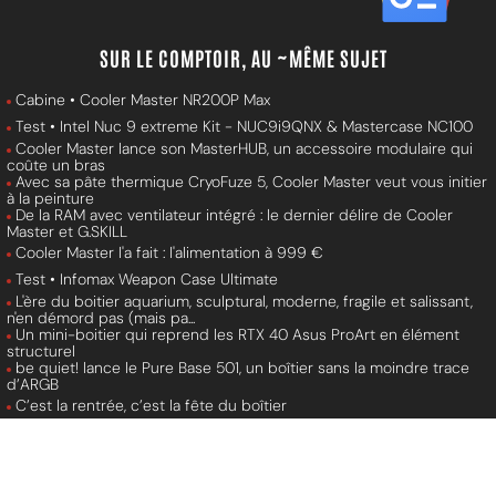
SUR LE COMPTOIR, AU ~MÊME SUJET
Cabine • Cooler Master NR200P Max
Test • Intel Nuc 9 extreme Kit - NUC9i9QNX & Mastercase NC100
Cooler Master lance son MasterHUB, un accessoire modulaire qui
coûte un bras
Avec sa pâte thermique CryoFuze 5, Cooler Master veut vous initier
à la peinture
De la RAM avec ventilateur intégré : le dernier délire de Cooler
Master et G.SKILL
Cooler Master l'a fait : l'alimentation à 999 €
Test • Infomax Weapon Case Ultimate
L'ère du boitier aquarium, sculptural, moderne, fragile et salissant,
n'en démord pas (mais pa...
Un mini-boitier qui reprend les RTX 40 Asus ProArt en élément
structurel
be quiet! lance le Pure Base 501, un boîtier sans la moindre trace
d’ARGB
C’est la rentrée, c’est la fête du boîtier
Vous avez 1000 euros à lâcher dans un boîtier en fibre de
carbone ?