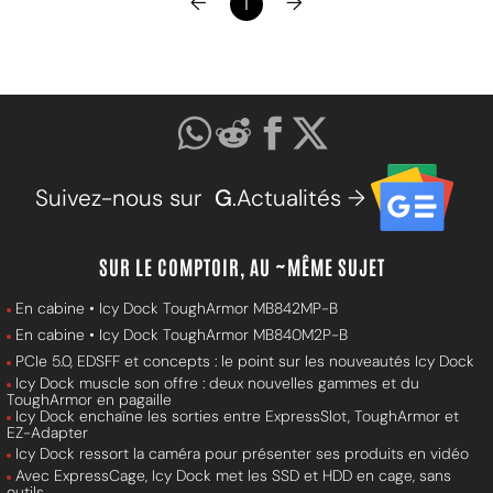
←
→
1
Suivez-nous sur
G
.Actualités →
SUR LE COMPTOIR, AU ~MÊME SUJET
En cabine • Icy Dock ToughArmor MB842MP-B
En cabine • Icy Dock ToughArmor MB840M2P-B
PCIe 5.0, EDSFF et concepts : le point sur les nouveautés Icy Dock
Icy Dock muscle son offre : deux nouvelles gammes et du
ToughArmor en pagaille
Icy Dock enchaîne les sorties entre ExpressSlot, ToughArmor et
EZ-Adapter
Icy Dock ressort la caméra pour présenter ses produits en vidéo
Avec ExpressCage, Icy Dock met les SSD et HDD en cage, sans
outils