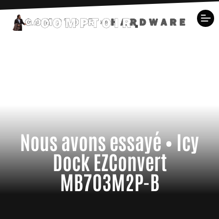
Nous avons essayé • Icy
Dock EZConvert
MB703M2P-B