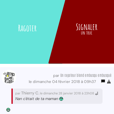
Signaler
Ragoter
un truc
Un ragoteur blond embusqu embusqué
par
le dimanche 04 février 2018 à 09h37
Thierry C.
par
le dimanche 28 janvier 2018 à 23h08
Nan c'était de ta maman