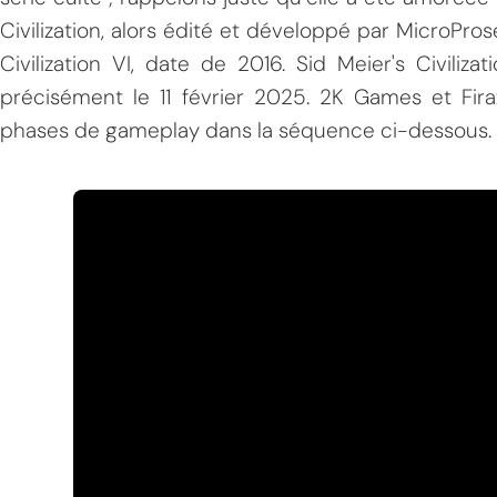
Civilization, alors édité et développé par MicroPros
Civilization VI, date de 2016. Sid Meier's Civilizat
précisément le 11 février 2025. 2K Games et F
phases de gameplay dans la séquence ci-dessous.