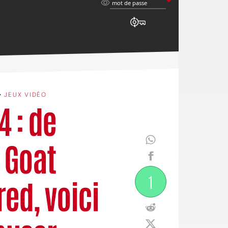
mot
mot de passe
de
passe
•
JEUX VIDÉO
 : de
à Goat
1
ed, voici