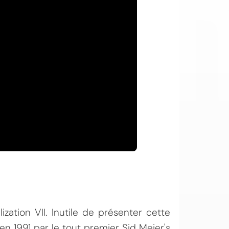
ization VII. Inutile de présenter cette
en 1991 par le tout premier Sid Meier's