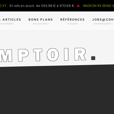
61 refs en stock de 593.99 € à 970.68 €
RADEON RX 9060 XT :
69
& ARTICLES
BONS PLANS
RÉFÉRENCES
JOBS@CDH
z incollables.
à ne pas rater !
& Guides
Deviendre pilier ?