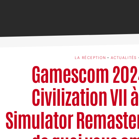
LA RÉCEPTION
•
ACTUALITÉS
Gamescom 2024
Civilization VII 
Simulator Remaster