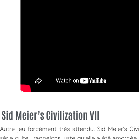
Sid Meier’s Civilization VII
Autre jeu forcément très attendu, Sid Meier’s Civil
série culte ; rappelons juste qu’elle a été amorcée 