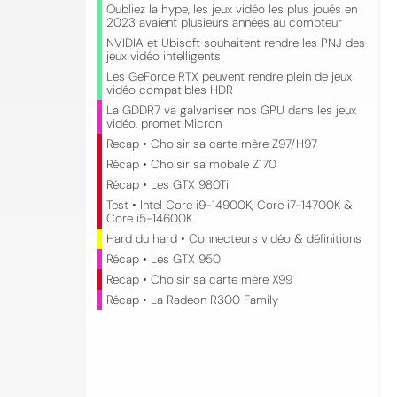
Oubliez la hype, les jeux vidéo les plus joués en
2023 avaient plusieurs années au compteur
NVIDIA et Ubisoft souhaitent rendre les PNJ des
jeux vidéo intelligents
Les GeForce RTX peuvent rendre plein de jeux
vidéo compatibles HDR
La GDDR7 va galvaniser nos GPU dans les jeux
vidéo, promet Micron
Recap • Choisir sa carte mère Z97/H97
Récap • Choisir sa mobale Z170
Récap • Les GTX 980Ti
Test • Intel Core i9-14900K, Core i7-14700K &
Core i5-14600K
Hard du hard • Connecteurs vidéo & définitions
Récap • Les GTX 950
Recap • Choisir sa carte mère X99
Récap • La Radeon R300 Family