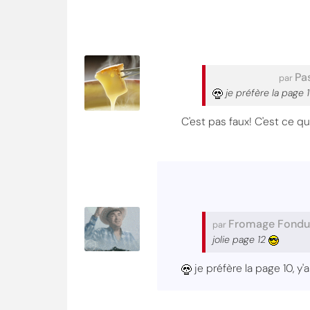
Pa
par
je préfère la page 
C'est pas faux! C'est ce q
Fromage Fondu
par
jolie page 12
je préfère la page 10, 