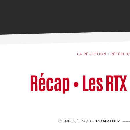
LA RÉCEPTION
•
RÉFÉREN
Récap • Les RTX
COMPOSÉ PAR
LE COMPTOIR
——