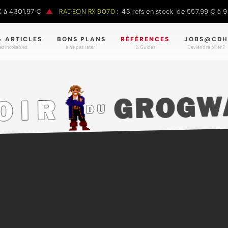
301.97 €
RADEON RX 9070 :
43 refs en stock de 557.99 € à 988.
& ARTICLES
BONS PLANS
RÉFÉRENCES
JOBS@CDH
z incollables.
à ne pas rater !
& Guides
Deviendre pilier ?