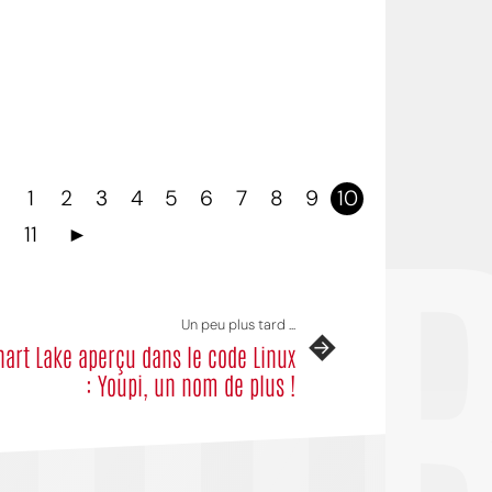
OI
1
2
3
4
5
6
7
8
9
10
11
►
Un peu plus tard ...
hart Lake aperçu dans le code Linux
: Youpi, un nom de plus !