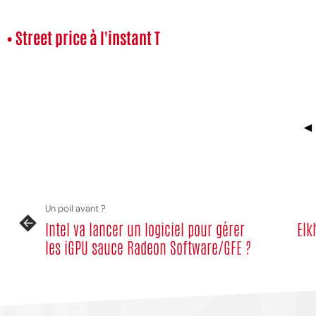
• Street price à l'instant T
MPT
◄
Un poil avant ?
Intel va lancer un logiciel pour gérer
Elk
les iGPU sauce Radeon Software/GFE ?