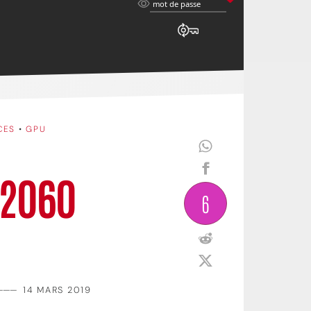
mot
mot de passe
de
passe
CES
•
GPU
 2060
6
———
14 MARS 2019