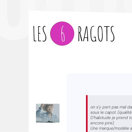
LES
6
RAGOTS
on s'y pert pas mal da
sous le capot. (qualité 
D'habitude je prend t
encore pire).
Une marque/modèle al