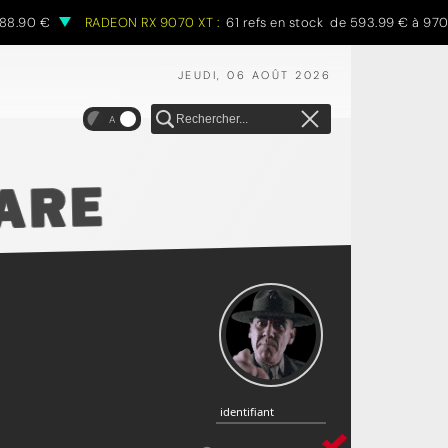
90 €
RADEON RX 9070 XT :
61 refs en stock de 593.99 € à 970.68 
JEUDI, 06 AOÛT 2026
A
identifiant
identifiant