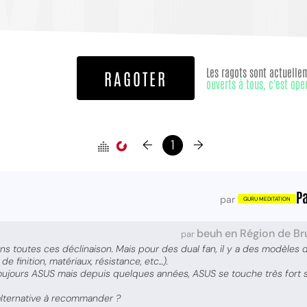
Les ragots sont actuelle
RAGOTER
ouverts à tous, c'est ope
←
1
→
Pa
par
beuh en Région de Br
par
ns toutes ces déclinaison. Mais pour des dual fan, il y a des modèles 
de finition, matériaux, résistance, etc...).
oujours ASUS mais depuis quelques années, ASUS se touche très fort sur
ternative à recommander ?