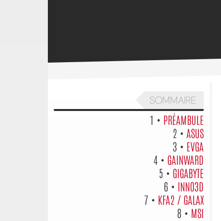
SOMMAIRE
1 •
PRÉAMBULE
2 •
ASUS
3 •
EVGA
4 •
GAINWARD
5 •
GIGABYTE
6 •
INNO3D
7 •
KFA2 / GALAX
8 •
MSI