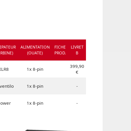
SIPATEUR
ALIMENTATION
FICHE
LIVRET
URBINE)
(OUATE)
PROD.
B
399,90
XLR8
1x 8-pin
€
ventilo
1x 8-pin
-
lower
1x 8-pin
-