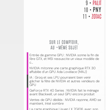
9 •
PALIT
PNY
10 •
11 •
ZOTAC
SUR LE COMPTOIR,
AU ~MÊME SUJET
Entrée de gamme GPU : NVIDIA sonne la fin de
l'ère GTX, et MSI ressuscite un vieux modèle de
c...
NVIDIA mitonne une carte graphique RTX 30
affublée d’un GPU Ada Lovelace (MAJ)
IA : Groq et ses LPU pourraient bien venir
gâcher la fête de NVIDIA et autres vendeurs de
GPU
GeForce RTX 40 Series : NVIDIA fait le ménage
avant Blackwell, un seul GPU encore produit
Ventes de GPU dédiés : NVIDIA rayonne, AMD se
maintient, Intel sombre
La carte graphique Lisuan LX 7G106, avec son