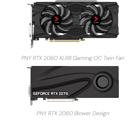
PNY RTX 2060 XLR8 Gaming OC Twin Fan
PNY RTX 2060 Blower Design