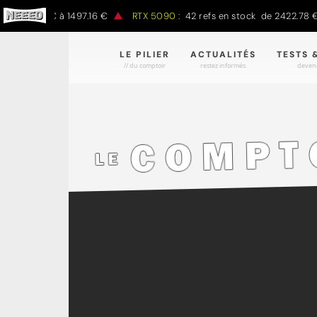
97.00 € à 1497.16 €
RTX 5090 :
42 refs en stock de 2422.78 € à 4
LE PILIER
ACTUALITÉS
TESTS 
// du comptoir
restez informés.
devene