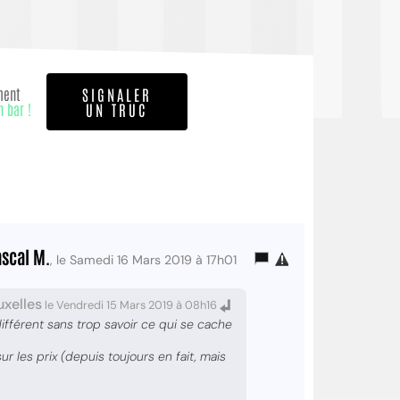
ment
SIGNALER
n bar !
UN TRUC
scal M.
, le Samedi 16 Mars 2019 à 17h01
uxelles
le Vendredi 15 Mars 2019 à 08h16
différent sans trop savoir ce qui se cache
 les prix (depuis toujours en fait, mais