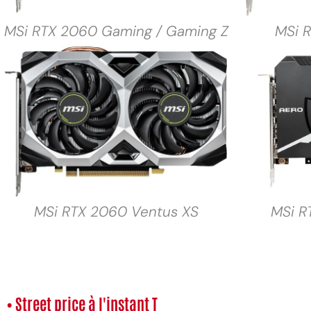
MSi RTX 2060 Gaming / Gaming Z
MSi 
MSi RTX 2060 Ventus XS
MSi R
• Street price à l'instant T