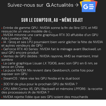
Suivez-nous sur
G
.Actualités →
SUR LE COMPTOIR, AU ~MÊME SUJET
Entrée de gamme GPU : NVIDIA sonne la fin de l'ère GTX, et MSI
ressuscite un vieux modèle de c...
NVIDIA mitonne une carte graphique RTX 30 affublée d’un GPU
Ada Lovelace (MAJ)
IA : Groq et ses LPU pourraient bien venir gâcher la fête de NVIDIA
et autres vendeurs de GPU
GeForce RTX 40 Series : NVIDIA fait le ménage avant Blackwell, un
seul GPU encore produit
Ventes de GPU dédiés : NVIDIA rayonne, AMD se maintient, Intel
sombre
La carte graphique Lisuan LX 7G106, avec son GPU en 6 nm, se
lance en Chine
La puce NVIDIA N1x revient dans Geekbench, cette fois pour
exposer son GPU
SteamOS : Valve vise les GPU Nvidia et le dual boot
300 W de plus pour le prochain GPU de NVIDIA ?
CPU ARM Cortex X5, GPU Blackwell et mémoire LPPDR6 : la recette
des processeurs IA de NVIDIA ?
NVIDIA rejette l'idée que ses GPU soient des mouchards
ByteDance ne souhaite plus gambiller avec les GPU de NVIDIA
(MAJ)