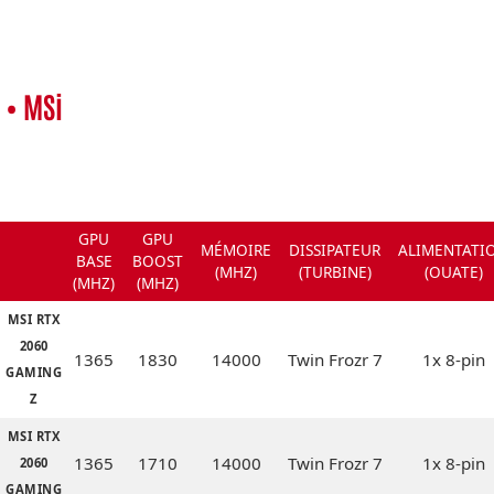
• MSi
GPU
GPU
MÉMOIRE
DISSIPATEUR
ALIMENTATI
BASE
BOOST
(MHZ)
(TURBINE)
(OUATE)
(MHZ)
(MHZ)
MSI RTX
2060
1365
1830
14000
Twin Frozr 7
1x 8-pin
GAMING
Z
MSI RTX
1365
1710
14000
Twin Frozr 7
1x 8-pin
2060
GAMING