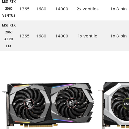
MSI RTX
1365
1680
14000
2x ventilos
1x 8-pin
2060
VENTUS
MSI RTX
2060
1365
1680
14000
1x ventilo
1x 8-pin
AERO
ITX