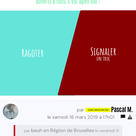
ouverts à tous, c'est open bar !
Signaler
Ragoter
un truc
Pascal M.
par
le samedi 16 mars 2019 à 17h01
beuh en Région de Bruxelles
par
le vendredi 15