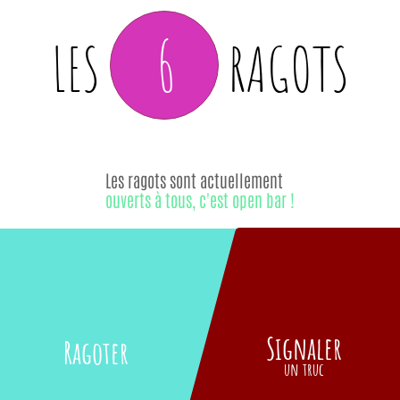
6
LES
RAGOTS
Les ragots sont actuellement
ouverts à tous, c'est open bar !
Signaler
Ragoter
un truc