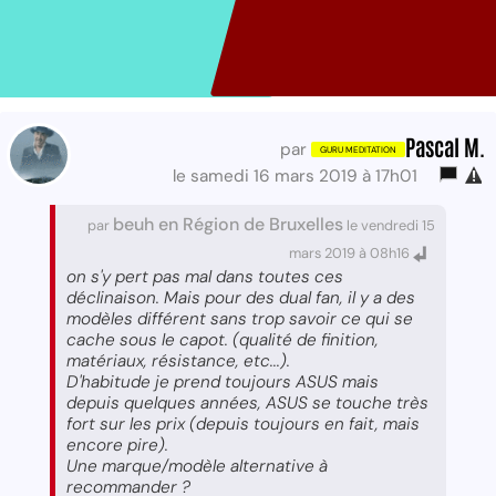
Pascal M.
par
le samedi 16 mars 2019 à 17h01
beuh en Région de Bruxelles
par
le vendredi 15
mars 2019 à 08h16
on s'y pert pas mal dans toutes ces
déclinaison. Mais pour des dual fan, il y a des
modèles différent sans trop savoir ce qui se
cache sous le capot. (qualité de finition,
matériaux, résistance, etc...).
D'habitude je prend toujours ASUS mais
depuis quelques années, ASUS se touche très
fort sur les prix (depuis toujours en fait, mais
encore pire).
Une marque/modèle alternative à
recommander ?