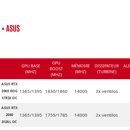
• ASUS
GPU
GPU BASE
MÉMOIRE
DISSIPATEUR
AL
BOOST
(MHZ)
(MHZ)
(TURBINE)
(MHZ)
ASUS RTX
1365/1395
1830/1860
14000
3x ventilos
2060 ROG
STRIX OC
ASUS RTX
1365/1395
1755/1785
14000
2x ventilos
2060
DUAL OC