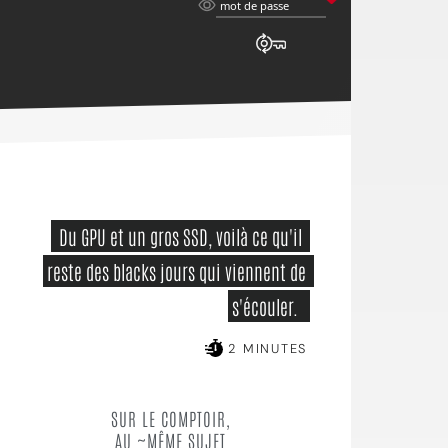
mot
mot de passe
de
passe
 Du GPU et un gros SSD, voilà ce qu'il 
reste des blacks jours qui viennent de 
s'écouler.  
2 MINUTES
SUR LE COMPTOIR,
AU ~MÊME SUJET