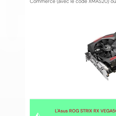
Commerce (avec le code XMAS20) ou
L'Asus ROG STRIX RX VEGA5