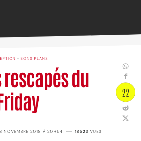
CEPTION
•
BONS PLANS
s rescapés du
22
Friday
8 NOVEMBRE 2018 À 20H54
——
18523
VUES