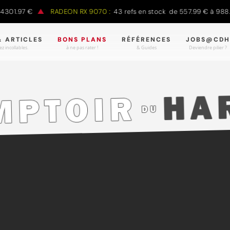
.97 €
RADEON RX 9070 :
43 refs en stock de 557.99 € à 988.90 €
& ARTICLES
BONS PLANS
RÉFÉRENCES
JOBS@CDH
z incollables.
à ne pas rater !
& Guides
Deviendre pilier ?