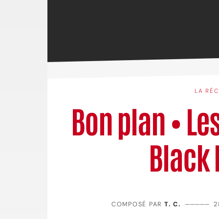
LA RÉ
Bon plan • Le
Black 
COMPOSÉ PAR
T. C.
—————
2