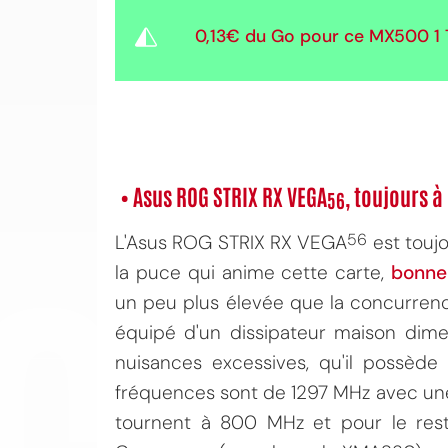
0,13€
du Go pour ce MX500 1 T
• Asus ROG STRIX RX VEGA
, toujours 
56
CO
56
L'Asus ROG STRIX RX VEGA
est touj
la puce qui anime cette carte,
bonne
un peu plus élevée que la concurrence.
équipé d'un dissipateur maison dimen
nuisances excessives, qu'il possèd
fréquences sont de 1297 MHz avec un
tournent à 800 MHz et pour le reste