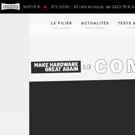
00 € à 1497.16 €
RTX 5090 :
42 refs en stock de 2422.78 € à 4301
LE PILIER
ACTUALITÉS
TESTS 
// du comptoir
restez informés.
devene