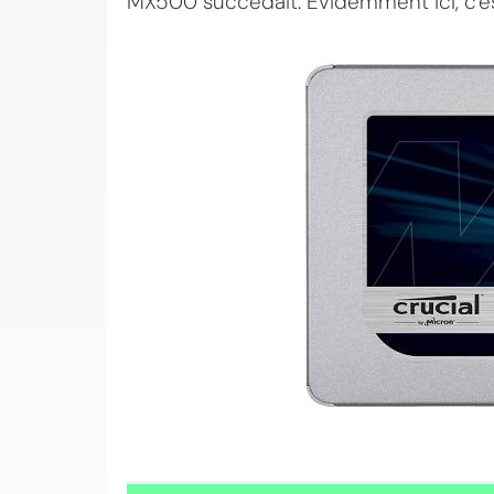
MX500 succédait. Evidemment ici, c'est