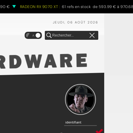
RADEON RX 9070 XT :
61 refs en stock de 593.99 € à 970.68 €
JEUDI, 06 AOÛT 2026
A
identifiant
identifiant