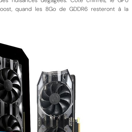
des nuisances dégagées. Côté chiffres, le GPU
boost, quand les 8Go de GDDR6 resteront à la