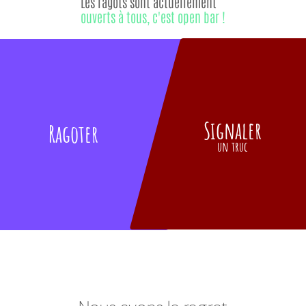
Les ragots sont actuellement
ouverts à tous, c'est open bar !
Signaler
Ragoter
un truc