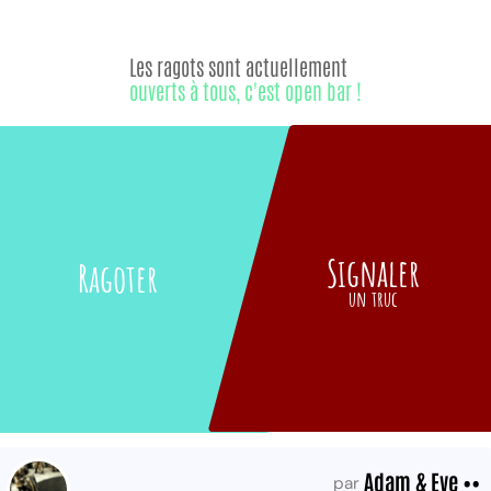
Les ragots sont actuellement
ouverts à tous, c'est open bar !
Signaler
Ragoter
un truc
Adam & Eve ••
par