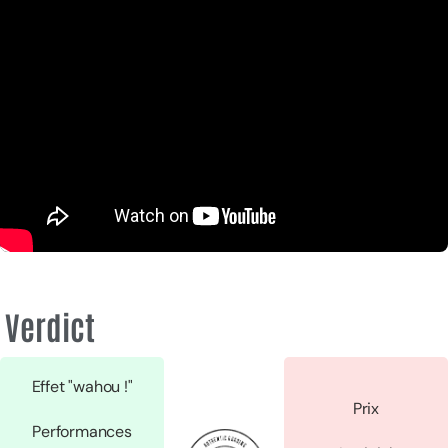
Verdict
Effet "wahou !"
Prix
Performances