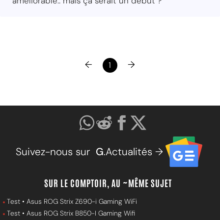
améliorable.. mais ça serait un début ?
←
→
1
Suivez-nous sur
G
.Actualités →
SUR LE COMPTOIR, AU ~MÊME SUJET
Test • Asus ROG Strix Z690-i Gaming WiFi
Test • Asus ROG Strix B850-I Gaming Wifi