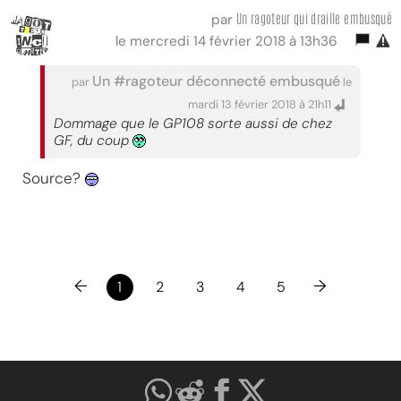
Un ragoteur qui draille embusqué
par
le mercredi 14 février 2018 à 13h36
Un #ragoteur déconnecté embusqué
par
le
mardi 13 février 2018 à 21h11
Dommage que le GP108 sorte aussi de chez
GF, du coup
Source?
←
→
1
2
3
4
5