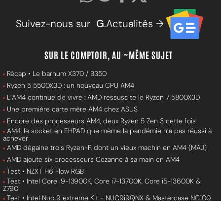
Suivez-nous sur
G
.Actualités →
SUR LE COMPTOIR, AU ~MÊME SUJET
Récap • Le barnum X370 / B350
Ryzen 5 5500X3D : un nouveau CPU AM4
L’AM4 continue de vivre : AMD ressuscite le Ryzen 7 5800X3D
Une première carte mère AM4 chez ASUS
Encore des processeurs AM4, deux Ryzen 5 Zen 3 cette fois
AM4, le socket en EHPAD que même la pandémie n’a pas réussi à
achever
AMD dégaine trois Ryzen-F, dont un vieux machin en AM4 (MAJ)
AMD ajoute six processeurs Cezanne à sa main en AM4
Test • NZXT H6 Flow RGB
Test • Intel Core i9-13900K, Core i7-13700K, Core i5-13600K &
Z790
Test • Intel Nuc 9 extreme Kit - NUC9i9QNX & Mastercase NC100
Test • Nvidia GeForce RTX 4070 Ti