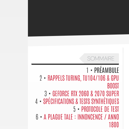
SOMMAIRE
1 •
PRÉAMBULE
2 •
RAPPELS TURING, TU104/106 & GPU
BOOST
3 •
GEFORCE RTX 2060 & 2070 SUPER
4 •
SPÉCIFICATIONS & TESTS SYNTHÉTIQUES
5 •
PROTOCOLE DE TEST
6 •
A PLAGUE TALE : INNONCENCE / ANNO
1800