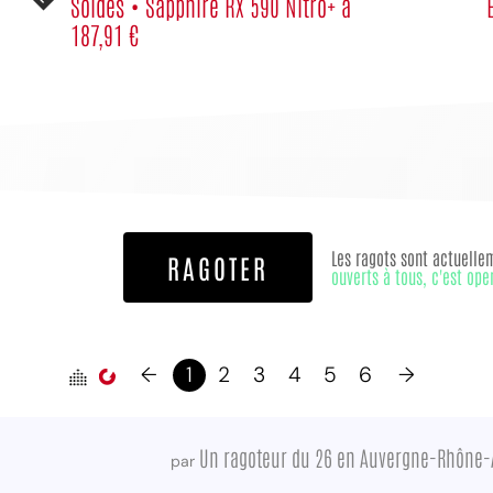
Soldes • Sapphire RX 590 Nitro+ à
187,91 €
Les ragots sont actuelle
RAGOTER
ouverts à tous, c'est ope
←
1
2
3
4
5
6
→
Un ragoteur du 26 en Auvergne-Rhône-
par