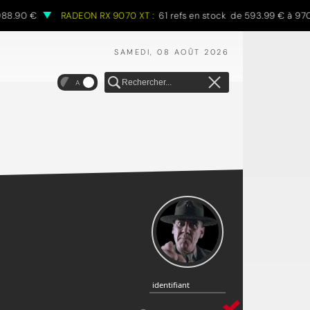
.90 €
RADEON RX 9070 XT :
61 refs en stock de 593.99 € à 970.6
SAMEDI, 08 AOÛT 2026
A
identifiant
identifiant