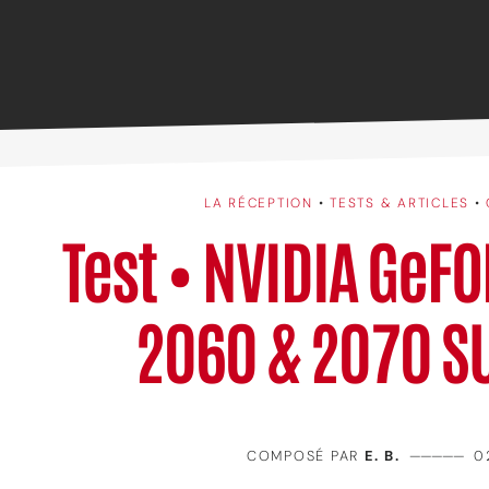
LA RÉCEPTION
•
TESTS & ARTICLES
•
Test • NVIDIA GeF
2060 & 2070 S
COMPOSÉ PAR
E. B.
—————
0