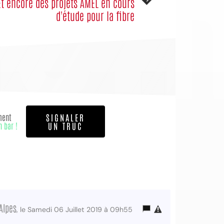
Et encore des projets AMEL en cours
d'étude pour la fibre
ment
SIGNALER
n bar !
UN TRUC
Alpes
, le Samedi 06 Juillet 2019 à 09h55