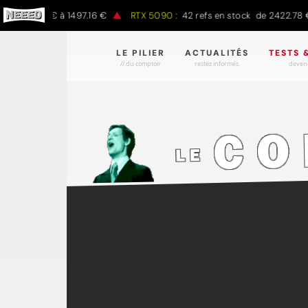
 797.00 € à 1497.16 €
RTX 5090 :
42 refs en stock de 2422.78 € à
LE PILIER
ACTUALITÉS
TESTS 
// du comptoir
restez informés.
devene