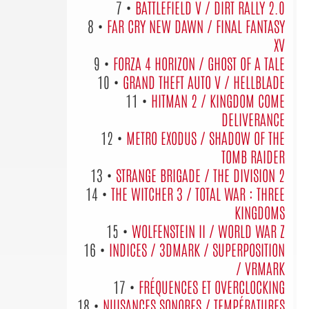
7 •
BATTLEFIELD V / DIRT RALLY 2.0
8 •
FAR CRY NEW DAWN / FINAL FANTASY
XV
9 •
FORZA 4 HORIZON / GHOST OF A TALE
10 •
GRAND THEFT AUTO V / HELLBLADE
11 •
HITMAN 2 / KINGDOM COME
DELIVERANCE
12 •
METRO EXODUS / SHADOW OF THE
TOMB RAIDER
13 •
STRANGE BRIGADE / THE DIVISION 2
14 •
THE WITCHER 3 / TOTAL WAR : THREE
KINGDOMS
15 •
WOLFENSTEIN II / WORLD WAR Z
16 •
INDICES / 3DMARK / SUPERPOSITION
/ VRMARK
17 •
FRÉQUENCES ET OVERCLOCKING
18 •
NUISANCES SONORES / TEMPÉRATURES