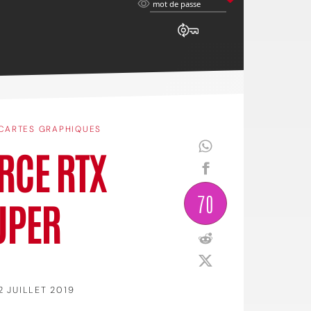
mot
mot de passe
de
passe
CARTES GRAPHIQUES
ORCE RTX
70
UPER
2 JUILLET 2019