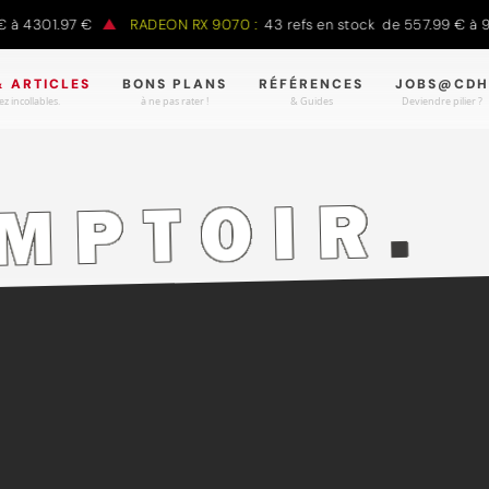
 4301.97 €
RADEON RX 9070 :
43 refs en stock de 557.99 € à 988
& ARTICLES
BONS PLANS
RÉFÉRENCES
JOBS@CDH
z incollables.
à ne pas rater !
& Guides
Deviendre pilier ?