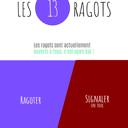
13
LES
RAGOTS
Les ragots sont actuellement
ouverts à tous, c'est open bar !
Signaler
Ragoter
un truc