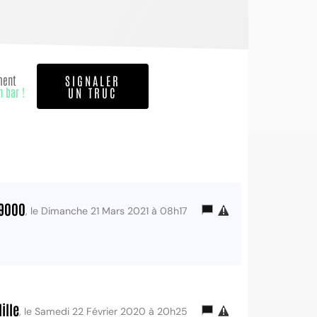
ment
SIGNALER
n bar !
UN TRUC
9000
, le Dimanche 21 Mars 2021 à 08h17
ille
, le Samedi 22 Février 2020 à 20h25