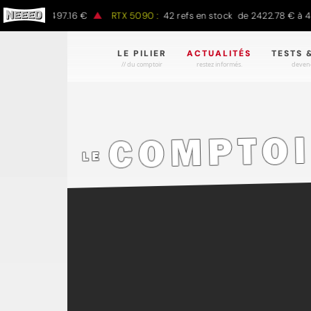
0 € à 1497.16 €
RTX 5090 :
42 refs en stock de 2422.78 € à 4301.
LE PILIER
ACTUALITÉS
TESTS 
// du comptoir
restez informés.
devene