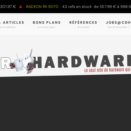
97 €
RADEON RX 9070 :
43 refs en stock de 557.99 € à 988.90 €
& ARTICLES
BONS PLANS
RÉFÉRENCES
JOBS@CDH
z incollables.
à ne pas rater !
& Guides
Deviendre pilier ?