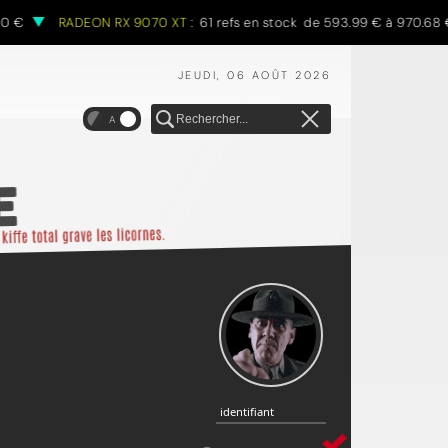
RADEON RX 9070 XT :
61 refs en stock de 593.99 € à 970.68 €
JEUDI, 06 AOÛT 2026
A
identifiant
identifiant