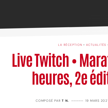
LA RÉCEPTION
•
ACTUALITÉS
Live Twitch • Mar
heures, 2e édi
COMPOSÉ PAR
T N.
—————
19 MARS 202