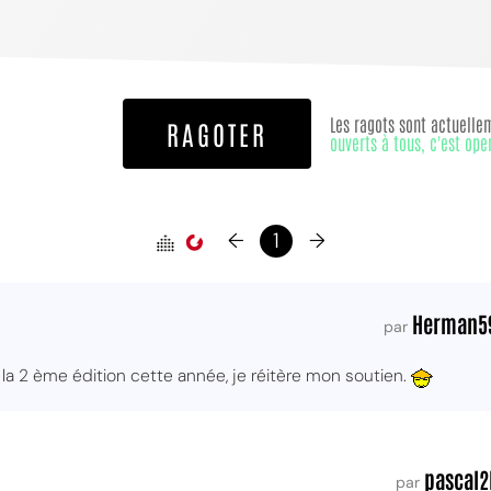
Les ragots sont actuelle
RAGOTER
ouverts à tous, c'est ope
←
1
→
Herman5
par
 la 2 ème édition cette année, je réitère mon soutien.
pascal2l
par