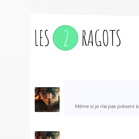
LES
2
RAGOTS
Même si je n'ai pas présent à