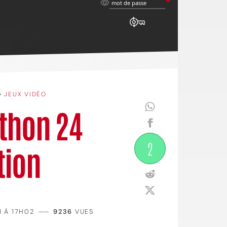
mot
mot de passe
de
passe
•
JEUX VIDÉO
athon 24
2
tion
1 À 17H02
——
9236
VUES