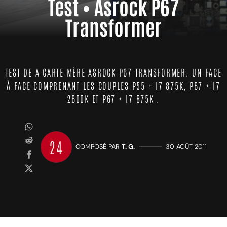
Test • Asrock P67
Transformer
TEST DE A CARTE MÈRE ASROCK P67 TRANSFORMER. UN FACE
À FACE COMPRENANT LES COUPLES P55 + I7 875K, P67 + I7
2600K ET P67 + I7 875K .
24
COMPOSÉ PAR
T. G.
—————
30 AOÛT 2011