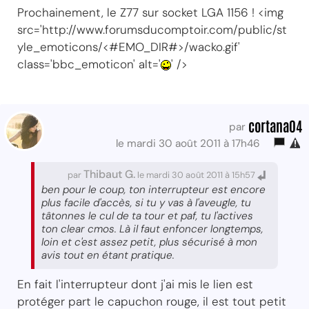
Prochainement, le Z77 sur socket LGA 1156 ! <img
src='http://www.forumsducomptoir.com/public/st
yle_emoticons/<#EMO_DIR#>/wacko.gif'
class='bbc_emoticon' alt='
' />
cortana04
par
le mardi 30 août 2011 à 17h46
Thibaut G.
par
le mardi 30 août 2011 à 15h57
ben pour le coup, ton interrupteur est encore
plus facile d'accès, si tu y vas à l'aveugle, tu
tâtonnes le cul de ta tour et paf, tu l'actives
ton clear cmos. Là il faut enfoncer longtemps,
loin et c'est assez petit, plus sécurisé à mon
avis tout en étant pratique.
En fait l'interrupteur dont j'ai mis le lien est
protéger part le capuchon rouge, il est tout petit