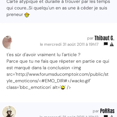
Carte atypique et duraille à trouver par les temps
qui coure...Si quelqu'un en as une à céder je suis
preneur
Thibaut G.
par
le mercredi 31 août 2011 à 19h17
t'es sûr d'avoir vraiment lu l'article ?
Parce que tu ne fais que répeter en partie ce qui
est marqué dans la conclusion <img
src='http://www.forumsducomptoir.com/public/st
yle_emoticons/<#EMO_DIR#>/wacko.gif'
class='bbc_emoticon' alt='
' />
PoRRas
par