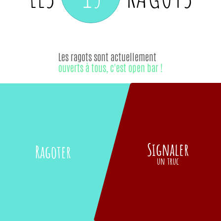
Les ragots sont actuellement
ouverts à tous, c'est open bar !
Signaler
Ragoter
un truc