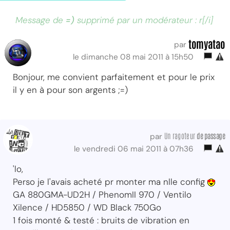
Message de
=)
supprimé par un modérateur : r[/i]
tomyatao
par
le dimanche 08 mai 2011 à 15h50
Bonjour, me convient parfaitement et pour le prix
il y en à pour son argents ;=)
Un ragoteur
de passage
par
le vendredi 06 mai 2011 à 07h36
'lo,
Perso je l'avais acheté pr monter ma nlle config
GA 880GMA-UD2H / PhenomII 970 / Ventilo
Xilence / HD5850 / WD Black 750Go
1 fois monté & testé : bruits de vibration en