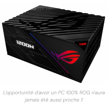
L'opportunité d'avoir un PC 100% ROG n'aura
jamais été aussi proche !!