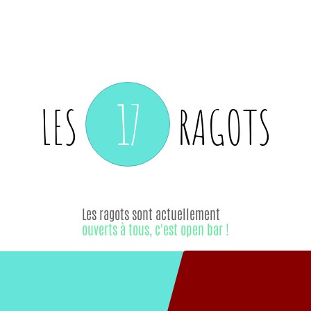
17
LES
RAGOTS
Les ragots sont actuellement
ouverts à tous, c'est open bar !