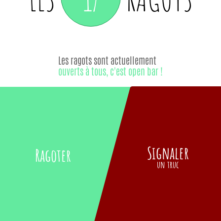
Les ragots sont actuellement
ouverts à tous, c'est open bar !
Signaler
Ragoter
un truc