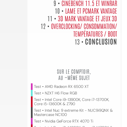
9 •
CINEBENCH 11.5 ET WINRAR
10 •
LAME ET PCMARK VANTAGE
11 •
3D MARK VANTAGE ET JEUX 3D
12 •
OVERCLOCKING/ CONSOMMATION/
TEMPÉRATURES / BOOT
CONCLUSION
13 •
SUR LE COMPTOIR,
AU ~MÊME SUJET
Test • AMD Radeon RX 6500 XT
Test • NZXT H6 Flow RGB
Test • Intel Core i9-13900K, Core i7-13700K,
Core i5-13600K & Z790
Test • Intel Nuc 9 extreme Kit - NUC9i9QNX &
Mastercase NC100
Test • Nvidia GeForce RTX 4070 Ti