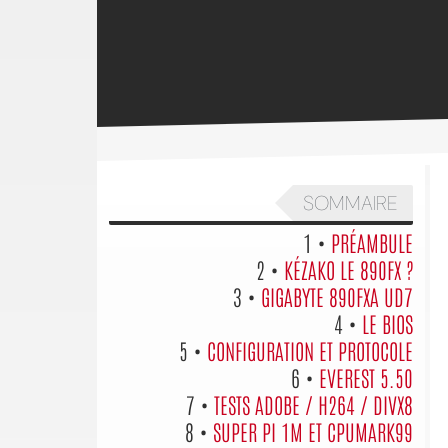
SOMMAIRE
1 •
PRÉAMBULE
2 •
KÉZAKO LE 890FX ?
3 •
GIGABYTE 890FXA UD7
4 •
LE BIOS
5 •
CONFIGURATION ET PROTOCOLE
6 •
EVEREST 5.50
7 •
TESTS ADOBE / H264 / DIVX8
8 •
SUPER PI 1M ET CPUMARK99