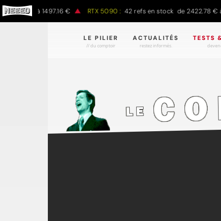
.00 € à 1497.16 €
RTX 5090 :
42 refs en stock de 2422.78 € à 430
LE PILIER
ACTUALITÉS
TESTS 
// du comptoir
restez informés.
devene