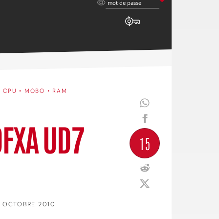
mot
mot de passe
de
passe
•
CPU • MOBO • RAM
0FXA UD7
15
 OCTOBRE 2010