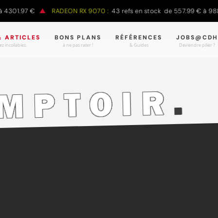
1.97 €
RADEON RX 9070 :
43 refs en stock de 557.99 € à 988.90 
& ARTICLES
BONS PLANS
RÉFÉRENCES
JOBS@CDH
z incollables.
à ne pas rater !
& Guides
Deviendre pilier ?