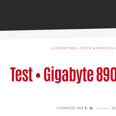
LA RÉCEPTION
•
TESTS & ARTICLES
Test • Gigabyte 89
COMPOSÉ PAR
T. G.
—————
29