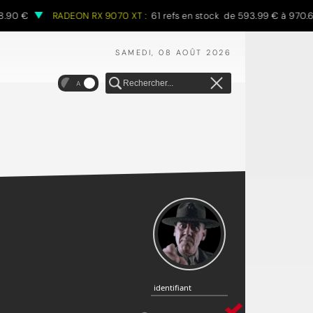
€
RADEON RX 9070 XT :
61 refs en stock de 593.99 € à 970.68 €
SAMEDI, 08 AOÛT 2026
A
identifiant
identifiant