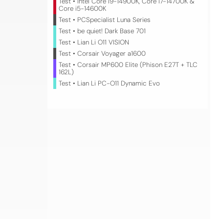
Test • Intel Core i9-14900K, Core i7-14700K &
Core i5-14600K
Test • PCSpecialist Luna Series
Test • be quiet! Dark Base 701
Test • Lian Li O11 VISION
Test • Corsair Voyager a1600
Test • Corsair MP600 Elite (Phison E27T + TLC
162L)
Test • Lian Li PC-O11 Dynamic Evo