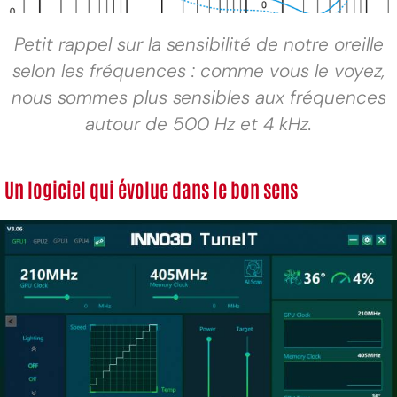
Petit rappel sur la sensibilité de notre oreille
selon les fréquences : comme vous le voyez,
nous sommes plus sensibles aux fréquences
autour de 500 Hz et 4 kHz.
Un logiciel qui évolue dans le bon sens