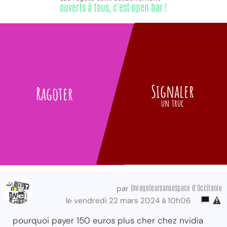
ouverts à tous, c'est open bar !
Signaler
Ragoter
un truc
Unragoteursansespace d'Occitanie
par
le vendredi 22 mars 2024 à 10h06
pourquoi payer 150 euros plus cher chez nvidia