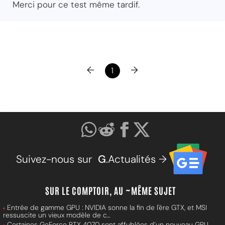
Merci pour ce test même tardif.
←
→
1
Suivez-nous sur
G
.Actualités →
SUR LE COMPTOIR, AU ~MÊME SUJET
Entrée de gamme GPU : NVIDIA sonne la fin de l'ère GTX, et MSI
ressuscite un vieux modèle de c...
Certaines GeForce RTX 4070 sont affublées d’un nouveau GPU