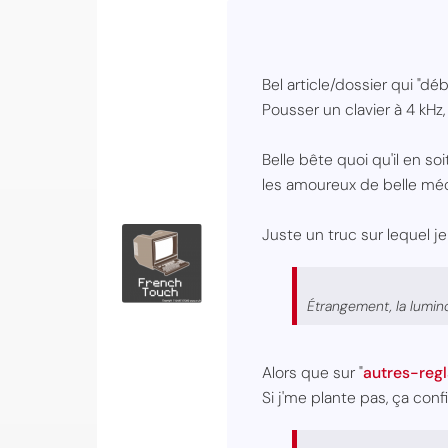
Bel article/dossier qui "d
Pousser un clavier à 4 kHz,
Belle bête quoi qu'il en s
les amoureux de belle méca
Juste un truc sur lequel j
Étrangement, la lumino
Alors que sur "
autres-regl
Si j'me plante pas, ça conf