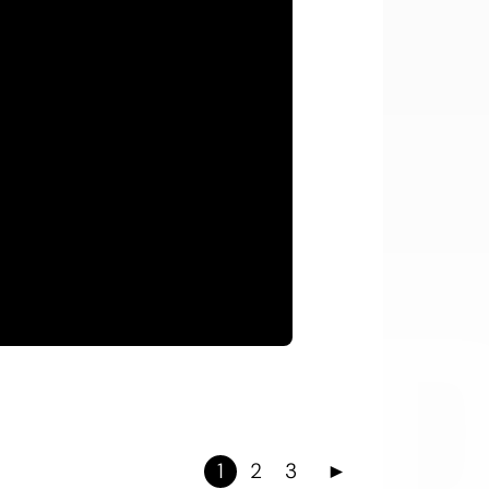
OI
1
2
3
►