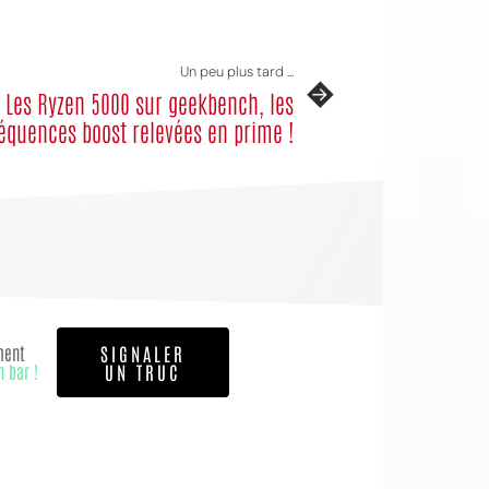
Un peu plus tard ...
Les Ryzen 5000 sur geekbench, les
équences boost relevées en prime !
ment
SIGNALER
n bar !
UN TRUC