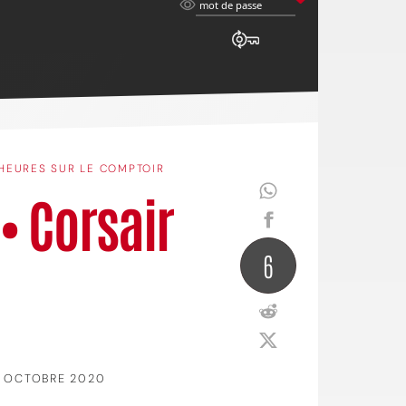
mot
mot de passe
de
passe
HEURES SUR LE COMPTOIR
• Corsair
6
 OCTOBRE 2020