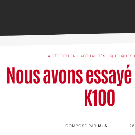
LA RÉCEPTION
•
ACTUALITÉS
•
QUELQUES 
Nous avons essayé 
K100
COMPOSÉ PAR
M. S.
—————
26