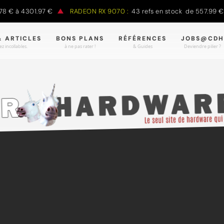
 € à 4301.97 €
RADEON RX 9070 :
43 refs en stock de 557.99 € à
& ARTICLES
BONS PLANS
RÉFÉRENCES
JOBS@CDH
z incollables.
à ne pas rater !
& Guides
Deviendre pilier ?