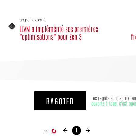
Un poil avant ?
LLVM a impléménté ses premières
"optimisations" pour Zen 3
fr
Les ragots sont actuelle
RAGOTER
ouverts à tous, c'est ope
←
1
→