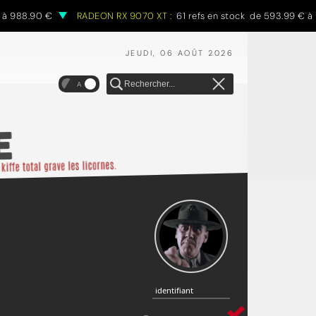
 988.90 €
RADEON RX 9070 XT :
61 refs en stock de 593.99 € à 9
JEUDI, 06 AOÛT 2026
A
identifiant
identifiant