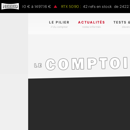
k de 797.00 € à 1497.16 €
RTX 5090 :
42 refs en stock de 2422.78
LE PILIER
ACTUALITÉS
TESTS 
// du comptoir
restez informés.
devene