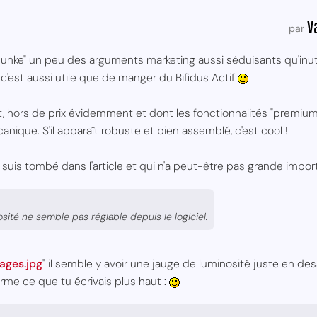
V
par
ébunke" un peu des arguments marketing aussi séduisants qu'inuti
 c'est aussi utile que de manger du Bifidus Actif
oit, hors de prix évidemment et dont les fonctionnalités "premiu
nique. S'il apparaît robuste et bien assemblé, c'est cool !
e suis tombé dans l'article et qui n'a peut-être pas grande impor
sité ne semble pas réglable depuis le logiciel.
ages.jpg
" il semble y avoir une jauge de luminosité juste en de
irme ce que tu écrivais plus haut :