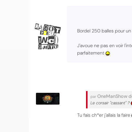
Bordel 250 balles pour un 
J'avoue ne pas en voir l'i
parfaitement
OneManShow de
par
Le corsair "cassant" ?
Tu fais ch*er j'allais la faire