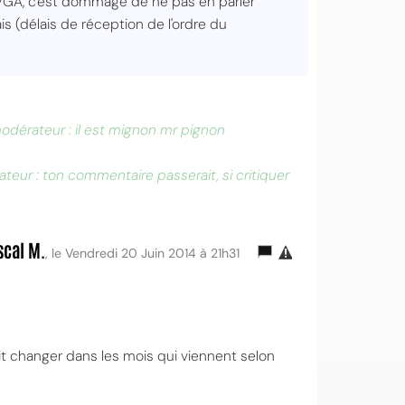
GA, c'est dommage de ne pas en parler
is (délais de réception de l'ordre du
dérateur : il est mignon mr pignon
eur : ton commentaire passerait, si critiquer
scal M.
, le Vendredi 20 Juin 2014 à 21h31
rait changer dans les mois qui viennent selon