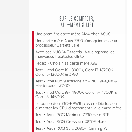
SUR LE COMPTOIR,
AU ~MÊME SUJET
Une première carte mère AM4 chez ASUS
Une carte mère Asus Z790 s'acoquine avec un
processeur Bartlett Lake
Avec ses NUC 14 Essential, Asus reprend les
mauvaises habitudes d'Intel
Recap • Choisir sa carte mère X99
Test • Intel Core i9-13900K, Core i7-13700K,
Core i5-13600K & Z790
Test • Intel Nuc 9 extreme Kit - NUC9i9QNX &
Mastercase NC100
Test • Intel Core i9-14900K, Core i7-14700K &
Core i5-14600K
Le connecteur GC-HPWR plus en détails, pour
alimenter les GPU directement via la carte mère
Test • Asus ROG Maximus Z790 Hero BTF
Test • Asus ROG Crosshair X870E Hero
Test • Asus ROG Strix Z690-i Gaming WiFi