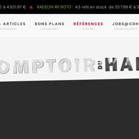
à 4301.97 €
RADEON RX 9070 :
43 refs en stock de 557.99 € à 98
& ARTICLES
BONS PLANS
RÉFÉRENCES
JOBS@CDH
z incollables.
à ne pas rater !
& Guides
Deviendre pilier ?