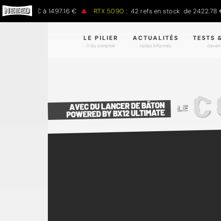
e 797.00 € à 1497.16 €
RTX 5090 :
42 refs en stock de 2422.78 € 
LE PILIER
ACTUALITÉS
TESTS 
// du comptoir
restez informés.
devene