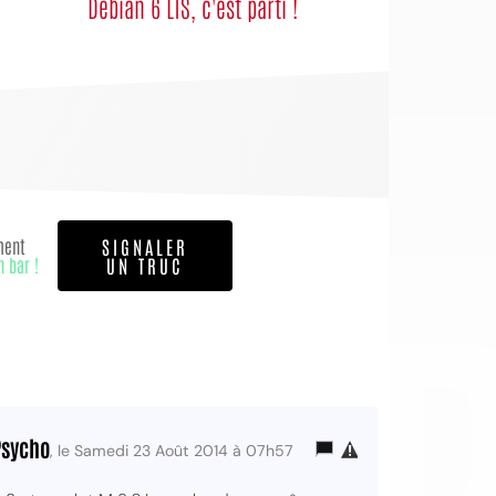
Debian 6 LTS, c'est parti !
OI
ment
SIGNALER
n bar !
UN TRUC
Psycho
, le Samedi 23 Août 2014 à 07h57