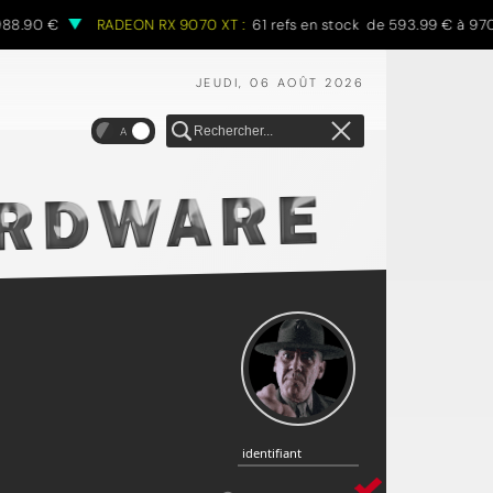
8.90 €
RADEON RX 9070 XT :
61 refs en stock de 593.99 € à 970.
JEUDI, 06 AOÛT 2026
A
identifiant
identifiant