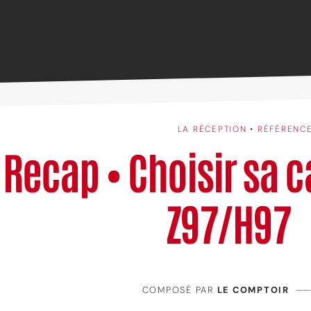
LA RÉCEPTION
•
RÉFÉRENC
Recap • Choisir sa 
Z97/H97
COMPOSÉ PAR
LE COMPTOIR
——