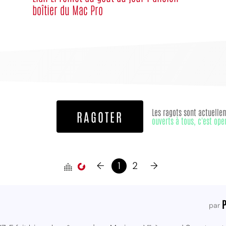
boîtier du Mac Pro
MPT
Les ragots sont actuelle
RAGOTER
ouverts à tous, c'est ope
←
1
2
→
par