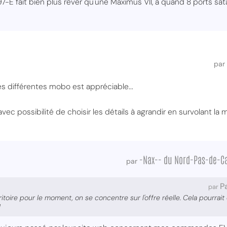
7-E fait bien plus rêver qu'une Maximus VII, à quand 8 ports sa
par
les différentes mobo est appréciable...
vec possibilité de choisir les détails à agrandir en survolant la
-Nax-- du Nord-Pas-de-Ca
par
P
par
rritoire pour le moment, on se concentre sur l'offre réelle. Cela pourra
!