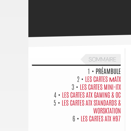
SOMMAIRE
1 •
PRÉAMBULE
2 •
LES CARTES ΜATX
3 •
LES CARTES MINI-ITX
4 •
LES CARTES ATX GAMING & OC
5 •
LES CARTES ATX STANDARDS &
WORSKTATION
6 •
LES CARTES ATX H97