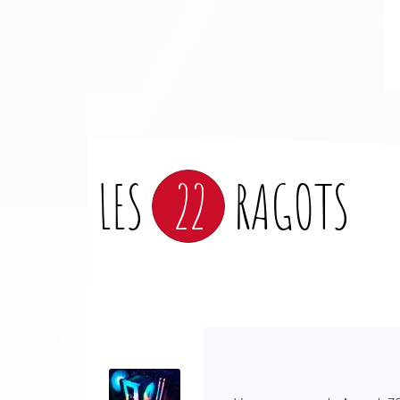
LES
22
RAGOTS
CO