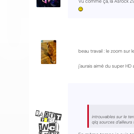
Vu comme ça, la Asrock Z9
beau travail : le zoom sur 
j'aurais aimé du super HD a
introuvables sur le te
qlq sources d'ailleurs 