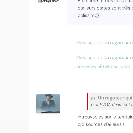
En même temps je suis to
car leurs cartes sont très
colissimo).
Message de
Un ragoteur 
Message de
Un ragoteur 
nos news n'était pas juste
Un ragoteur qui
par
e et EVGA dans tout s
introuvables sur le territo
qlq sources d'ailleurs !