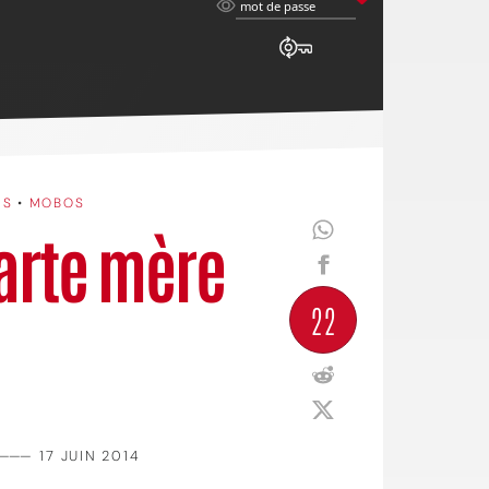
mot
mot de passe
de
passe
ES
•
MOBOS
carte mère
22
———
17 JUIN 2014