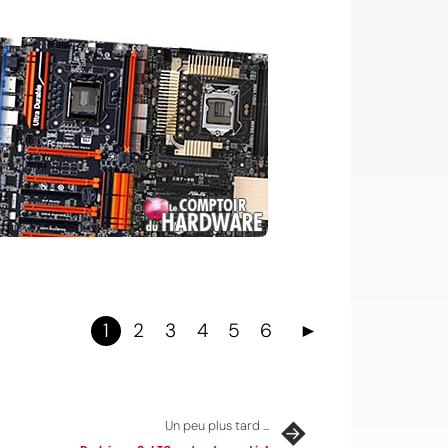
1
2
3
4
5
6
►
Un peu plus tard ...