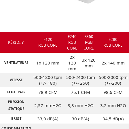
F240
F360
F120
F280
KÉKIDI ?
RGB
RGB
RGB CORE
RGB CORE
CORE
CORE
2x
3x 120
1x 120 mm
120
2x 140 mm
VENTILATEURS
mm
mm
500-1800 tpm
500-2400 tpm
500-2000 tpm
VITESSE
(+/- 180)
(+/- 250)
(+/-200)
78,9 CFM
75.1 CFM
98,6 CFM
FLUX D'AIR
PRESSION
2,57 mmH2O
3,3 mm H2O
3,2 mm H2O
STATIQUE
33,9 dB(A)
30 dB(A)
34,5 dB(A)
BRUIT
CONSOMMATION