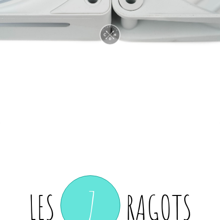
7
LES
RAGOTS