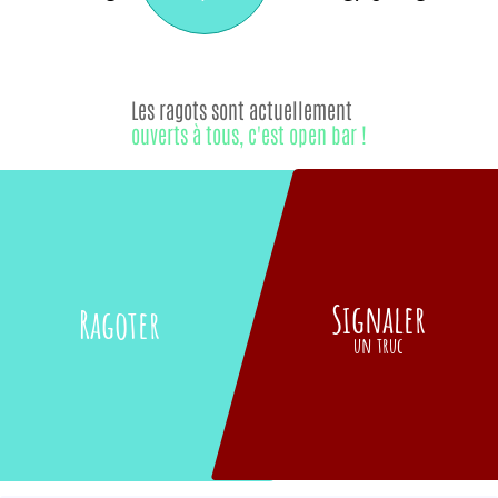
Les ragots sont actuellement
ouverts à tous, c'est open bar !
Signaler
Ragoter
un truc