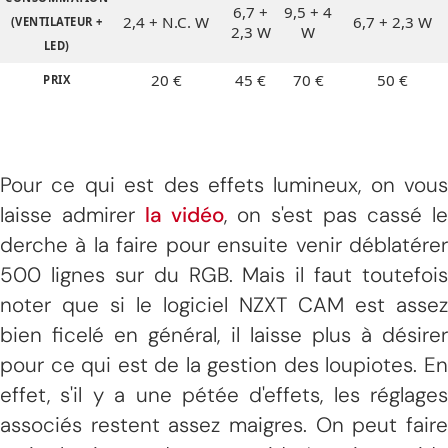
6,7 +
9,5 + 4
2,4 + N.C. W
6,7 + 2,3 W
(VENTILATEUR +
2,3 W
W
LED)
20 €
45 €
70 €
50 €
PRIX
Pour ce qui est des effets lumineux, on vous
laisse admirer
la vidéo
, on s'est pas cassé le
derche à la faire pour ensuite venir déblatérer
500 lignes sur du RGB. Mais il faut toutefois
noter que si le logiciel NZXT CAM est assez
bien ficelé en général, il laisse plus à désirer
pour ce qui est de la gestion des loupiotes. En
effet, s'il y a une pétée d'effets, les réglages
associés restent assez maigres. On peut faire