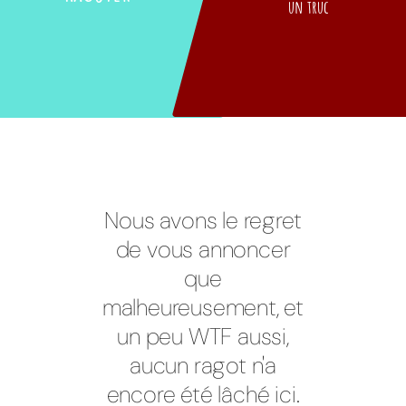
un truc
Nous avons le regret
de vous annoncer
que
malheureusement, et
un peu WTF aussi,
aucun ragot n'a
encore été lâché ici.