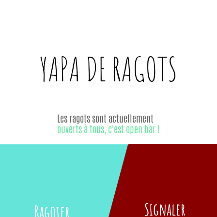
YAPA DE
RAGOTS
Les ragots sont actuellement
ouverts à tous, c'est open bar !
Signaler
Ragoter