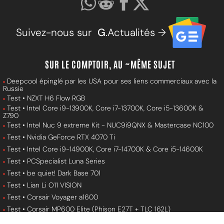
Suivez-nous sur
G
.Actualités →
SUR LE COMPTOIR, AU ~MÊME SUJET
Deepcool épinglé par les USA pour ses liens commerciaux avec la
Russie
Test • NZXT H6 Flow RGB
Test • Intel Core i9-13900K, Core i7-13700K, Core i5-13600K &
Z790
Test • Intel Nuc 9 extreme Kit - NUC9i9QNX & Mastercase NC100
Test • Nvidia GeForce RTX 4070 Ti
Test • Intel Core i9-14900K, Core i7-14700K & Core i5-14600K
Test • PCSpecialist Luna Series
Test • be quiet! Dark Base 701
Test • Lian Li O11 VISION
Test • Corsair Voyager a1600
Test • Corsair MP600 Elite (Phison E27T + TLC 162L)
Test • Lian Li PC-O11 Dynamic Evo