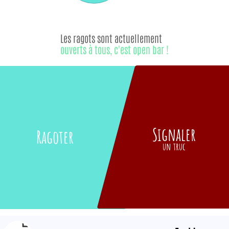
Les ragots sont actuellement
ouverts à tous, c'est open bar !
Signaler
Ragoter
un truc