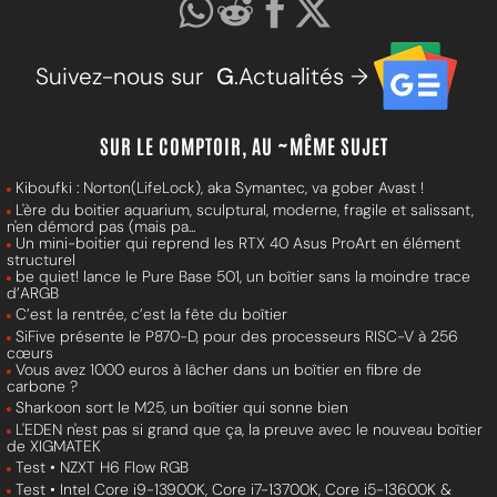
Suivez-nous sur
G
.Actualités →
SUR LE COMPTOIR, AU ~MÊME SUJET
Kiboufki : Norton(LifeLock), aka Symantec, va gober Avast !
L'ère du boitier aquarium, sculptural, moderne, fragile et salissant,
n'en démord pas (mais pa...
Un mini-boitier qui reprend les RTX 40 Asus ProArt en élément
structurel
be quiet! lance le Pure Base 501, un boîtier sans la moindre trace
d’ARGB
C’est la rentrée, c’est la fête du boîtier
SiFive présente le P870-D, pour des processeurs RISC-V à 256
cœurs
Vous avez 1000 euros à lâcher dans un boîtier en fibre de
carbone ?
Sharkoon sort le M25, un boîtier qui sonne bien
L'EDEN n'est pas si grand que ça, la preuve avec le nouveau boîtier
de XIGMATEK
Test • NZXT H6 Flow RGB
Test • Intel Core i9-13900K, Core i7-13700K, Core i5-13600K &