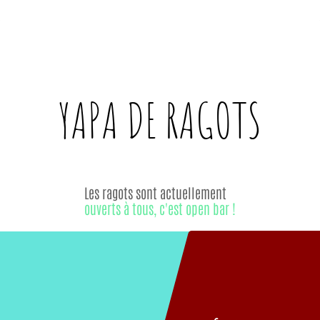
YAPA DE
RAGOTS
Les ragots sont actuellement
ouverts à tous, c'est open bar !