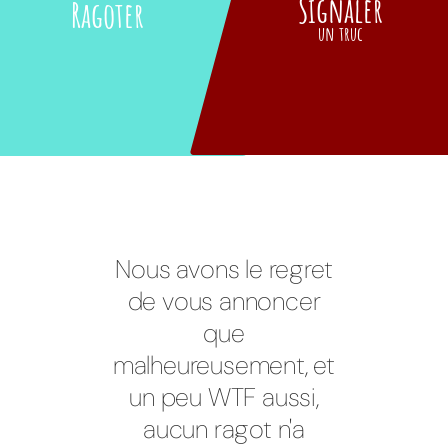
Signaler
Ragoter
un truc
Nous avons le regret
de vous annoncer
que
malheureusement, et
un peu WTF aussi,
aucun ragot n'a