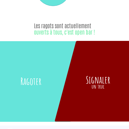
Les ragots sont actuellement
ouverts à tous, c'est open bar !
Signaler
Ragoter
un truc