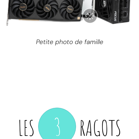
Petite photo de famille
3
LES
RAGOTS