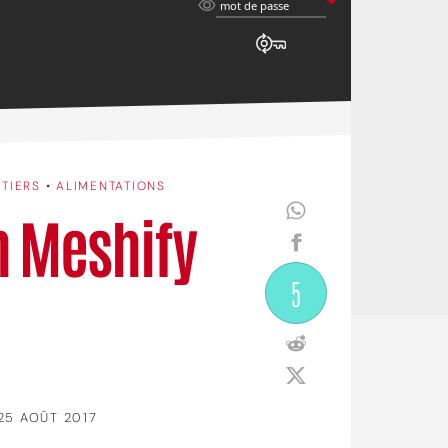
mot
mot de passe
de
passe
ITIERS • ALIMENTATIONS
gn Meshify
5
25 AOÛT 2017