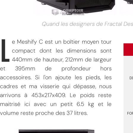
Quand les designers de Fractal Desi
L
e Meshify C est un boîtier moyen tour
compact dont les dimensions sont
440mm de hauteur, 212mm de largeur
et 395mm de profondeur hors
accessoires. Si l'on ajoute les pieds, les
D
cadres et ma visserie qui dépasse, nous
arrivons à 453x217x409. Le poids reste
maitrisé ici avec un petit 6.5 kg et le
volume reste proche des 37 litres.
FO