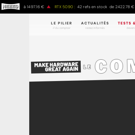
0 € à 1497.16 €
RTX 5090 :
42 refs en stock de 2422.78 € à 4301
LE PILIER
ACTUALITÉS
TESTS 
// du comptoir
restez informés.
devene