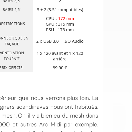
2
BAIES 3,5"
3 + 2 (3.5" compatibles)
BAIES 2,5"
CPU :
172 mm
RESTRICTIONS
GPU : 315 mm
PSU : 175 mm
ONNECTIQUE EN
2 x USB 3.0 + I/O Audio
FAÇADE
VENTILATION
1 x 120 avant et 1 x 120
arrière
FOURNIE
OI
89.90 €
PRIX OFFICIEL
térieur que nous verrons plus loin. La
igners scandinaves nous ont habitués.
 mesh. Oh, il y a bien eu du mesh dans
000 et autres Arc Midi par exemple.