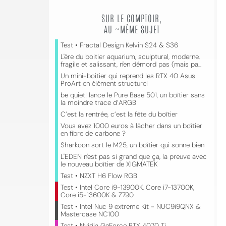
SUR LE COMPTOIR,
AU ~MÊME SUJET
Test • Fractal Design Kelvin S24 & S36
L'ère du boitier aquarium, sculptural, moderne,
fragile et salissant, n'en démord pas (mais pa...
Un mini-boitier qui reprend les RTX 40 Asus
ProArt en élément structurel
be quiet! lance le Pure Base 501, un boîtier sans
la moindre trace d’ARGB
C’est la rentrée, c’est la fête du boîtier
Vous avez 1000 euros à lâcher dans un boîtier
en fibre de carbone ?
Sharkoon sort le M25, un boîtier qui sonne bien
L'EDEN n'est pas si grand que ça, la preuve avec
le nouveau boîtier de XIGMATEK
Test • NZXT H6 Flow RGB
Test • Intel Core i9-13900K, Core i7-13700K,
Core i5-13600K & Z790
Test • Intel Nuc 9 extreme Kit - NUC9i9QNX &
Mastercase NC100
Test • Nvidia GeForce RTX 4070 Ti