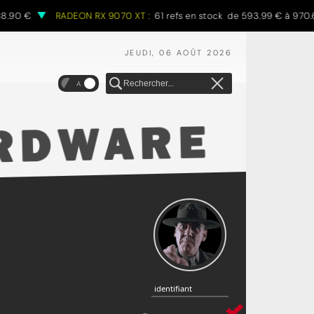
RADEON RX 9070 XT :
61 refs en stock de 593.99 € à 970.68 €
JEUDI, 06 AOÛT 2026
A
identifiant
identifiant