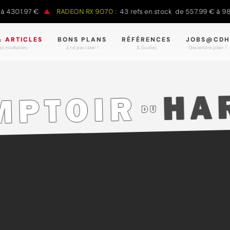
.97 €
RADEON RX 9070 :
43 refs en stock de 557.99 € à 988.90 €
& ARTICLES
BONS PLANS
RÉFÉRENCES
JOBS@CDH
z incollables.
à ne pas rater !
& Guides
Deviendre pilier ?