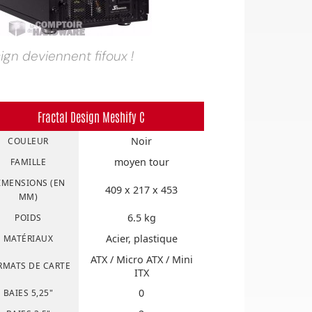
gn deviennent fifoux !
Fractal Design Meshify C
Noir
COULEUR
moyen tour
FAMILLE
IMENSIONS (EN
409 x 217 x 453
MM)
6.5 kg
POIDS
Acier, plastique
MATÉRIAUX
ATX / Micro ATX / Mini
RMATS DE CARTE
ITX
0
BAIES 5,25"