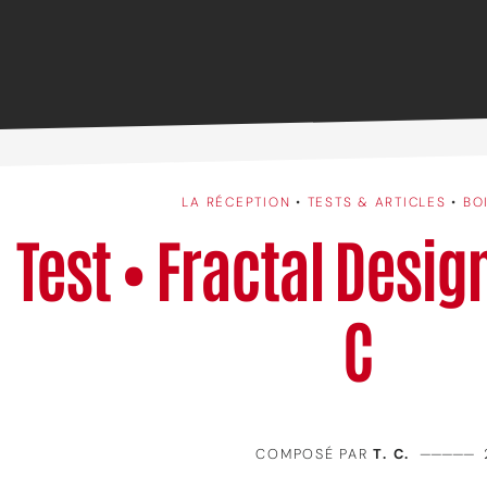
LA RÉCEPTION
•
TESTS & ARTICLES
•
BO
Test • Fractal Desi
C
COMPOSÉ PAR
T. C.
—————