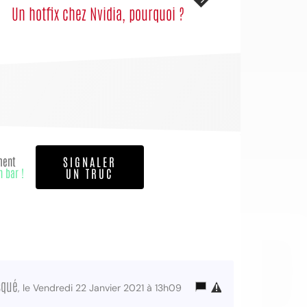
Un hotfix chez Nvidia, pourquoi ?
OI
ment
SIGNALER
n bar !
UN TRUC
squé
, le Vendredi 22 Janvier 2021 à 13h09