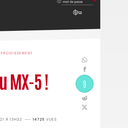
mot
mot de passe
de
passe
EFROIDISSEMENT
u MX-5 !
9
21 À 13H32
——
14725
VUES