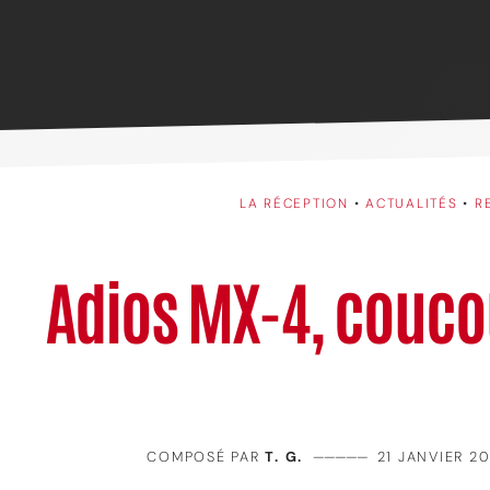
LA RÉCEPTION
•
ACTUALITÉS
•
R
Adios MX-4, couco
COMPOSÉ PAR
T. G.
—————
21 JANVIER 20