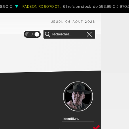
90 €
RADEON RX 9070 XT :
61 refs en stock de 593.99 € à 970.68 
JEUDI, 06 AOÛT 2026
A
identifiant
identifiant