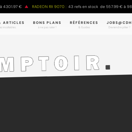
4301.97 €
RADEON RX 9070 :
43 refs en stock de 557.99 € à 988.
& ARTICLES
BONS PLANS
RÉFÉRENCES
JOBS@CDH
z incollables.
à ne pas rater !
& Guides
Deviendre pilier ?