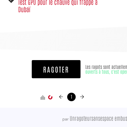
Test GPU pour le chauve qui frappe à
Dubaï
MPT
Les ragots sont actuelle
RAGOTER
ouverts à tous, c'est ope
←
1
→
Unragoteursansespace embu
par