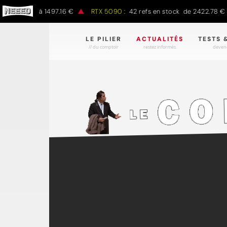
797.00 € à 1497.16 €
RTX 5090 :
42 refs en stock de 2422.78 € à 
LE PILIER
ACTUALITÉS
TESTS 
// du comptoir
restez informés.
devene