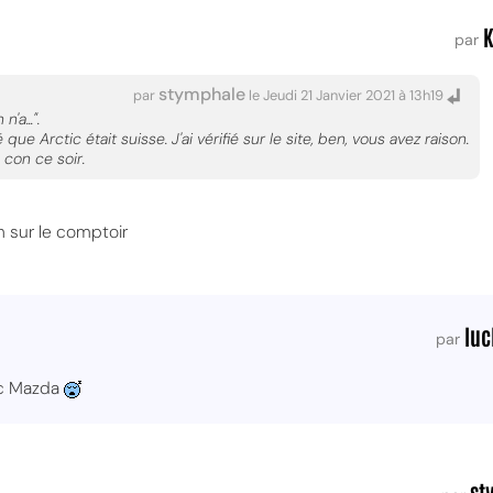
K
par
stymphale
par
le Jeudi 21 Janvier 2021 à 13h19
'a...".
que Arctic était suisse. J'ai vérifié sur le site, ben, vous avez raison.
 con ce soir.
 sur le comptoir
lu
par
ec Mazda
st