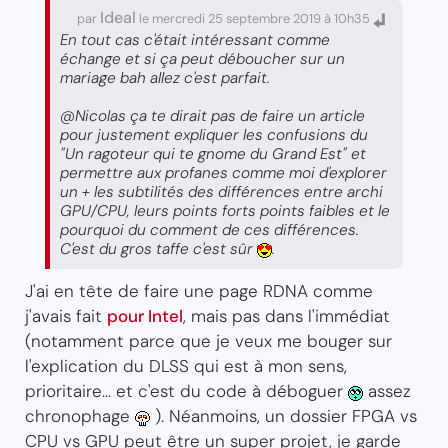
Ideal
par
le mercredi 25 septembre 2019 à 10h35
En tout cas c'était intéressant comme
échange et si ça peut déboucher sur un
mariage bah allez c'est parfait.
@Nicolas ça te dirait pas de faire un article
pour justement expliquer les confusions du
"Un ragoteur qui te gnome du Grand Est" et
permettre aux profanes comme moi d'explorer
un + les subtilités des différences entre archi
GPU/CPU, leurs points forts points faibles et le
pourquoi du comment de ces différences.
C'est du gros taffe c'est sûr
.
J'ai en tête de faire une page RDNA comme
j'avais fait
pour Intel
, mais pas dans l'immédiat
(notamment parce que je veux me bouger sur
l'explication du DLSS qui est à mon sens,
prioritaire... et c'est du code à déboguer
assez
chronophage
). Néanmoins, un dossier FPGA vs
CPU vs GPU peut être un super projet, je garde