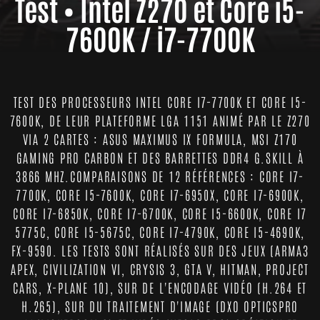
Test • Intel Z270 et Core i5-
7600K / i7-7700K
TEST DES PROCESSEURS INTEL CORE I7-7700K ET CORE I5-
7600K, DE LEUR PLATEFORME LGA 1151 ANIMÉ PAR LE Z270
VIA 2 CARTES : ASUS MAXIMUS IX FORMULA, MSI Z170
GAMING PRO CARBON ET DES BARRETTES DDR4 G.SKILL À
3866 MHZ.COMPARAISONS DE 12 RÉFÉRENCES : CORE I7-
7700K, CORE I5-7600K, CORE I7-6950X, CORE I7-6900K,
CORE I7-6850K, CORE I7-6700K, CORE I5-6600K, CORE I7
5775C, CORE I5-5675C, CORE I7-4790K, CORE I5-4690K,
FX-9590. LES TESTS SONT RÉALISÉS SUR DES JEUX (ARMA3
APEX, CIVILIZATION VI, CRYSIS 3, GTA V, HITMAN, PROJECT
CARS, X-PLANE 10), SUR DE L'ENCODAGE VIDÉO (H.264 ET
H.265), SUR DU TRAITEMENT D'IMAGE (DXO OPTICSPRO