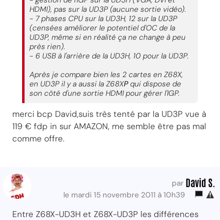
- gestion de l'IGP sur la UD3H (VGA, DVI et
HDMI), pas sur la UD3P (aucune sortie vidéo).
- 7 phases CPU sur la UD3H, 12 sur la UD3P
(censées améliorer le potentiel d'OC de la
UD3P, même si en réalité ça ne change à peu
près rien).
- 6 USB à l'arrière de la UD3H, 10 pour la UD3P.
Après je compare bien les 2 cartes en Z68X,
en UD3P il y a aussi la Z68X
P
qui dispose de
son côté d'une sortie HDMI pour gérer l'IGP.
merci bcp David,suis très tenté par la UD3P vue à
119 € fdp in sur AMAZON, me semble être pas mal
comme offre.
David S.
par
le mardi 15 novembre 2011 à 10h39
Entre Z68X-UD3H et Z68X-UD3P les différences