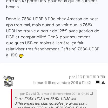
être les 10 ports USB, pour ceux qui en auraient
besoin...
Donc la Z68X-UD3P à 119e chez Amazon ce n'est
aps trop mal, mais quand on voit que la Z68X-
UD3H se trouve à partir de 125€ avec gestion de
l'IGP et compatibilité Gen3, pour seulement
quelques USB en moins à l'arrière, ça fait
relativiser très franchement l'"affaire" Z68X-UD3P
à 119€
Un ragoteur temporaire
par
le mardi 15 novembre 2011 à 11h42
David S.
par
le mardi 15 novembre 2011 à 10h39
Entre Z68X-UD3H et Z68X-UD3P les
différences les plus notables je dirais sont: