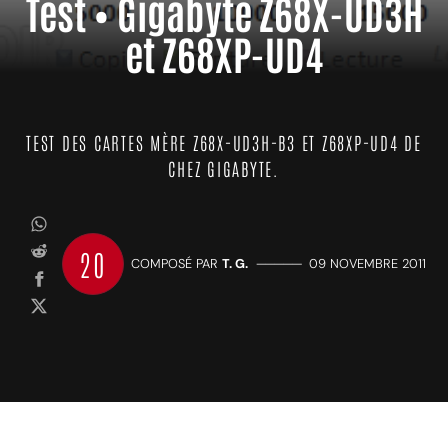
Test • Gigabyte Z68X-UD3H
et Z68XP-UD4
TEST DES CARTES MÈRE Z68X-UD3H-B3 ET Z68XP-UD4 DE
CHEZ GIGABYTE.
20
COMPOSÉ PAR
T. G.
—————
09 NOVEMBRE 2011