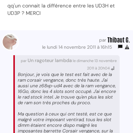
qq'un connait la différence entre les UD3H et
UD3P ? MERCI
Thibaut G.
par
le lundi 14 novembre 2011 à 16h15
Un ragoteur lambda
par
le dimanche 13 novembre
2011 à 20h04
Bonjour, je vois que le test est fait avec de la
ram corsair vengance, donc très haute. J'ai
aussi une z68xp-ud4 avec de la ram vengance,
16Go, donc les 4 slots sont occupé. J'ai encore
le rad stock intel. Je trouve qu'en plus les slot
de ram son très proches du proco.
Ma question à ceux qui ont testé, est ce que
malgré votre imposant ventirad, tous les slot
dimm étaient encore dispo malgré les
imposantes barrette Corsair vengance, sur la