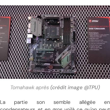
Tomahawk après
(crédit image @TPU)
La partie son semble allégée en
condensateurs, et en gros voilà ce qu'on peut