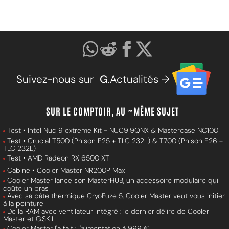
Suivez-nous sur
G
.Actualités →
SUR LE COMPTOIR, AU ~MÊME SUJET
Test • Intel Nuc 9 extreme Kit - NUC9i9QNX & Mastercase NC100
Test • Crucial T500 (Phison E25 + TLC 232L) & T700 (Phison E26 +
TLC 232L)
Test • AMD Radeon RX 6500 XT
Cabine • Cooler Master NR200P Max
Cooler Master lance son MasterHUB, un accessoire modulaire qui
coûte un bras
Avec sa pâte thermique CryoFuze 5, Cooler Master veut vous initier
à la peinture
De la RAM avec ventilateur intégré : le dernier délire de Cooler
Master et G.SKILL
Cooler Master l'a fait : l'alimentation à 999 €