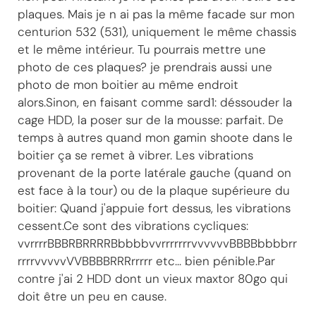
plaques. Mais je n ai pas la même facade sur mon
centurion 532 (531), uniquement le même chassis
et le même intérieur. Tu pourrais mettre une
photo de ces plaques? je prendrais aussi une
photo de mon boitier au même endroit
alors.Sinon, en faisant comme sard1: déssouder la
cage HDD, la poser sur de la mousse: parfait. De
temps à autres quand mon gamin shoote dans le
boitier ça se remet à vibrer. Les vibrations
provenant de la porte latérale gauche (quand on
est face à la tour) ou de la plaque supérieure du
boitier: Quand j'appuie fort dessus, les vibrations
cessent.Ce sont des vibrations cycliques:
vvrrrrBBBRBRRRRBbbbbvvrrrrrrrvvvvvvBBBBbbbbrr
rrrrvvvvvVVBBBBRRRrrrrr etc... bien pénible.Par
contre j'ai 2 HDD dont un vieux maxtor 80go qui
doit être un peu en cause.