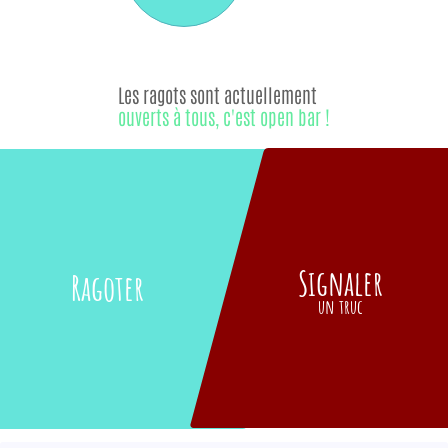
Les ragots sont actuellement
ouverts à tous, c'est open bar !
Signaler
Ragoter
un truc