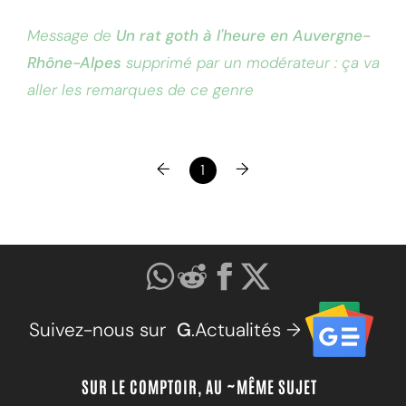
Message de
Un rat goth à l'heure en Auvergne-
Rhône-Alpes
supprimé par un modérateur : ça va
aller les remarques de ce genre
←
→
1
Suivez-nous sur
G
.Actualités →
SUR LE COMPTOIR, AU ~MÊME SUJET