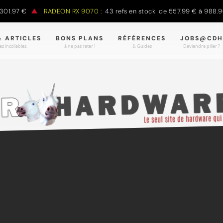
7 €
RADEON RX 9070 :
43 refs en stock de 557.99 € à 988.90 €
& ARTICLES
BONS PLANS
RÉFÉRENCES
JOBS@CDH
z incollables.
à ne pas rater !
& Guides
Deviendre pilier ?