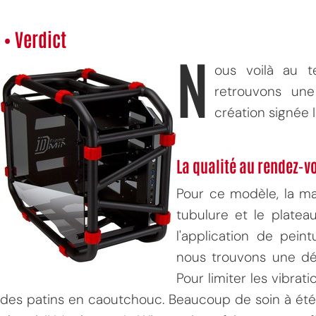
• Verdict
N
ous voilà au 
retrouvons une
création signée 
La qualité au rendez-v
Pour ce modèle, la ma
tubulure et le plateau
l'application de peint
nous trouvons une d
Pour limiter les vibrati
des patins en caoutchouc. Beaucoup de soin à été 