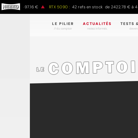
 € à 1497.16 €
RTX 5090 :
42 refs en stock de 2422.78 € à 4301.9
LE PILIER
ACTUALITÉS
TESTS 
// du comptoir
restez informés.
devene