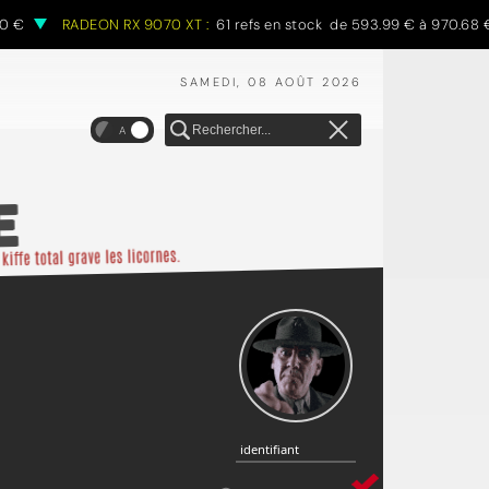
RADEON RX 9070 XT :
61 refs en stock de 593.99 € à 970.68 €
SAMEDI, 08 AOÛT 2026
A
identifiant
identifiant