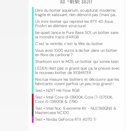
AU ~MÊME SUJET
L'ère du boitier aquarium, sculptural, moderne,
fragile et salissant, n'en démord pas (mais pa...
Un mini-boitier qui reprend les RTX 40 Asus
ProArt en élément structurel
be quiet! lance le Pure Base 501, un boîtier sans
la moindre trace d’ARGB
C’est la rentrée, c’est la fête du boîtier
Vous avez 1000 euros à lâcher dans un boîtier
en fibre de carbone ?
Sharkoon sort le M25, un boîtier qui sonne bien
L'EDEN n'est pas si grand que ça, la preuve avec
le nouveau boîtier de XIGMATEK
Noctua mesure les boîtiers et découvre que les
fabricants voient parfois un peu trop grand !
Test • NZXT H6 Flow RGB
Test • Intel Core i9-13900K, Core i7-13700K,
Core i5-13600K & Z790
Test • Intel Nuc 9 extreme Kit - NUC9i9QNX &
Mastercase NC100
Test • Nvidia GeForce RTX 4070 Ti