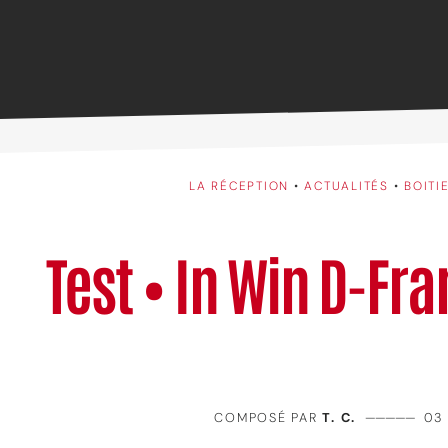
LA RÉCEPTION
•
ACTUALITÉS
•
BOITI
Test • In Win D-Fr
COMPOSÉ PAR
T. C.
—————
03