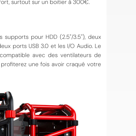
fort, surtout sur un boitier à 300€.
is supports pour HDD (2.5"/3.5"), deux
ux ports USB 3.0 et les I/O Audio. Le
st compatible avec des ventilateurs de
rofiterez une fois avoir craqué votre