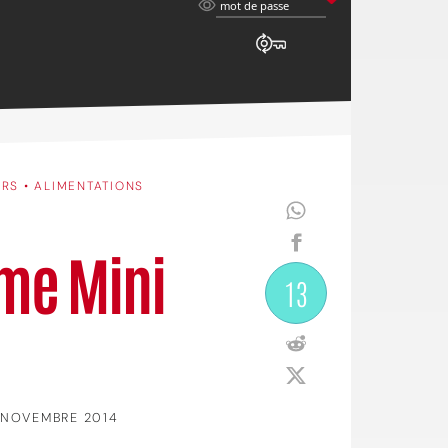
mot
mot de passe
de
passe
ERS • ALIMENTATIONS
ame Mini
13
 NOVEMBRE 2014