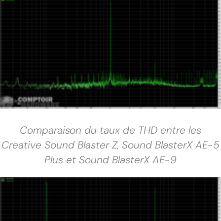
Comparaison du taux de THD entre les
Creative Sound Blaster Z, Sound BlasterX AE-5
Plus et Sound BlasterX AE-9