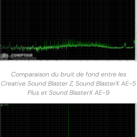
Comparaison du bruit de fond entre les
Creative Sound Blaster Z, Sound BlasterX AE-5
Plus et Sound BlasterX AE-9