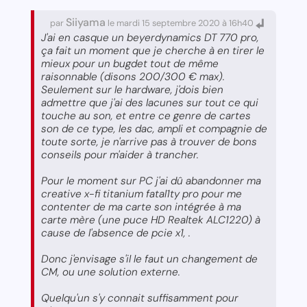
Siiyama
par
le mardi 15 septembre 2020 à 16h40
J'ai en casque un beyerdynamics DT 770 pro,
ça fait un moment que je cherche à en tirer le
mieux pour un bugdet tout de même
raisonnable (disons 200/300 € max).
Seulement sur le hardware, j'dois bien
admettre que j'ai des lacunes sur tout ce qui
touche au son, et entre ce genre de cartes
son de ce type, les dac, ampli et compagnie de
toute sorte, je n'arrive pas à trouver de bons
conseils pour m'aider à trancher.
Pour le moment sur PC j'ai dû abandonner ma
creative x-fi titanium fatal1ty pro pour me
contenter de ma carte son intégrée à ma
carte mère (une puce HD Realtek ALC1220) à
cause de l'absence de pcie x1, .
Donc j'envisage s'il le faut un changement de
CM, ou une solution externe.
Quelqu'un s'y connait suffisamment pour