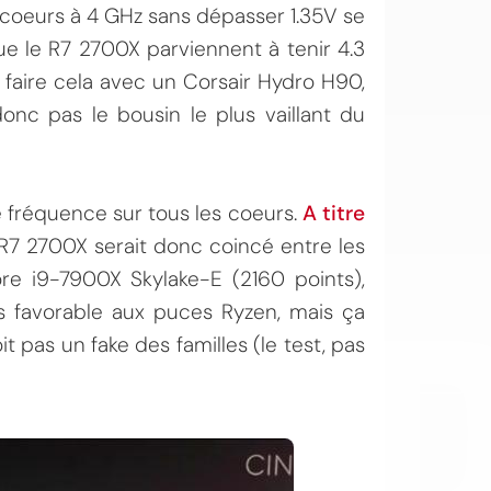
s coeurs à 4 GHz sans dépasser 1.35V se
ue le R7 2700X parviennent à tenir 4.3
à faire cela avec un Corsair Hydro H90,
onc pas le bousin le plus vaillant du
te fréquence sur tous les coeurs.
A titre
OI
le R7 2700X serait donc coincé entre les
re i9-7900X Skylake-E (2160 points),
s favorable aux puces Ryzen, mais ça
 pas un fake des familles (le test, pas