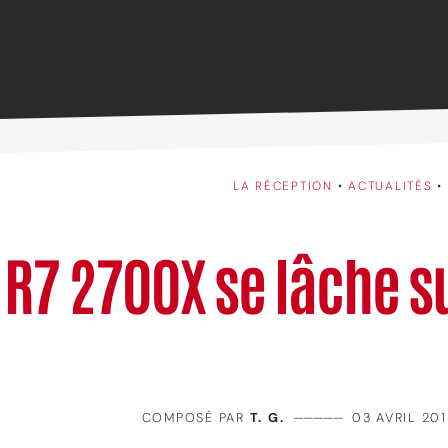
LA RÉCEPTION
•
ACTUALITÉS
•
R7 2700X se lâche s
COMPOSÉ PAR
T. G.
—————
03 AVRIL 201