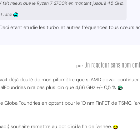
X fait mieux que le Ryzen 7 2700X en montant jusqu'à 4,5 GHz.
st raté!
. Ceci étant étudie les turbo, et autres fréquences tous cœurs ac
Un ragoteur sans nom em
par
vait déjà douté de mon pifomètre que si AMD devait continuer d
alFoundries n'ira pas plus loin que 4,66 GHz +/- 0,5 %.
de GlobalFoundries en optant pour le 10 nm FinFET de TSMC, l'ar
bi) souhaite remettre au pot d'ici la fin de l'année.