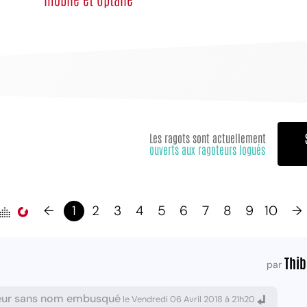
Les ragots sont actuellement
ouverts aux ragoteurs logués
←
1
2
3
4
5
6
7
8
9
10
→
Thib
par
eur sans nom embusqué
le Vendredi 06 Avril 2018 à 21h20