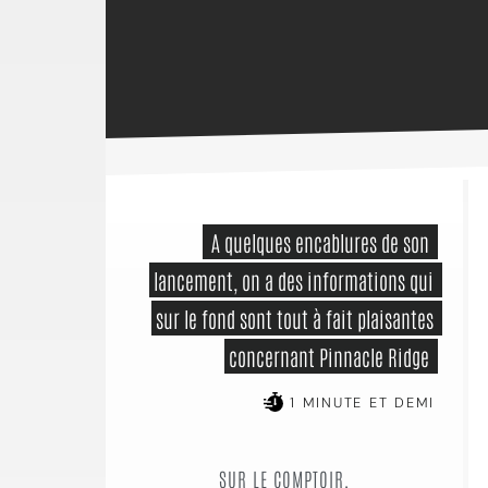
 A quelques encablures de son 
lancement, on a des informations qui 
sur le fond sont tout à fait plaisantes 
concernant Pinnacle Ridge 
1 MINUTE ET DEMI
SUR LE COMPTOIR,