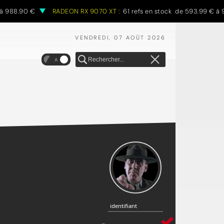
 988.90 €
RADEON RX 9070 XT :
61 refs en stock de 593.99 € à 97
VENDREDI, 07 AOÛT 2026
A
identifiant
identifiant