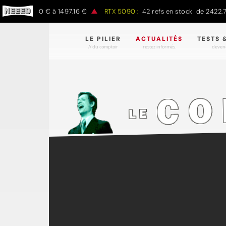
k de 797.00 € à 1497.16 €
RTX 5090 :
42 refs en stock de 2422.78
LE PILIER
ACTUALITÉS
TESTS 
// du comptoir
restez informés.
devene