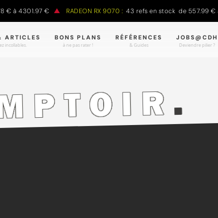
 € à 4301.97 €
RADEON RX 9070 :
43 refs en stock de 557.99 € à
& ARTICLES
BONS PLANS
RÉFÉRENCES
JOBS@CDH
z incollables.
à ne pas rater !
& Guides
Deviendre pilier ?