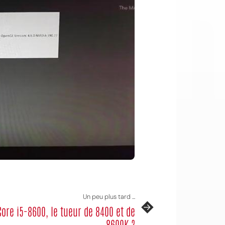
Un peu plus tard ...
Core i5-8600, le tueur de 8400 et de
8600K ?