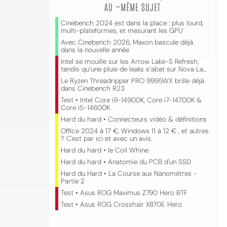
AU ~MÊME SUJET
Cinebench 2024 est dans la place : plus lourd,
multi-plateformes, et mesurant les GPU
Avec Cinebench 2026, Maxon bascule déjà
dans la nouvelle année
Intel se mouille sur les Arrow Lake-S Refresh,
tandis qu’une pluie de leaks s’abat sur Nova La...
Le Ryzen Threadripper PRO 9995WX brille déjà
dans Cinebench R23
Test • Intel Core i9-14900K, Core i7-14700K &
Core i5-14600K
Hard du hard • Connecteurs vidéo & définitions
Office 2024 à 17 €, Windows 11 à 12 € , et autres
? C'est par ici et avec un avis.
Hard du hard • le Coil Whine
Hard du hard • Anatomie du PCB d'un SSD
Hard du Hard • La Course aux Nanomètres -
Partie 2
Test • Asus ROG Maximus Z790 Hero BTF
Test • Asus ROG Crosshair X870E Hero