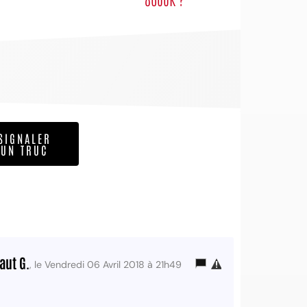
SIGNALER
UN TRUC
aut G.
, le Vendredi 06 Avril 2018 à 21h49