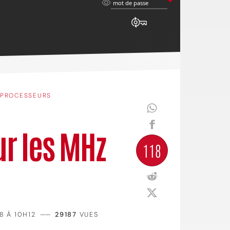
mot
mot de passe
de
passe
PROCESSEURS
ur les MHz
118
8 À 10H12
——
29187
VUES