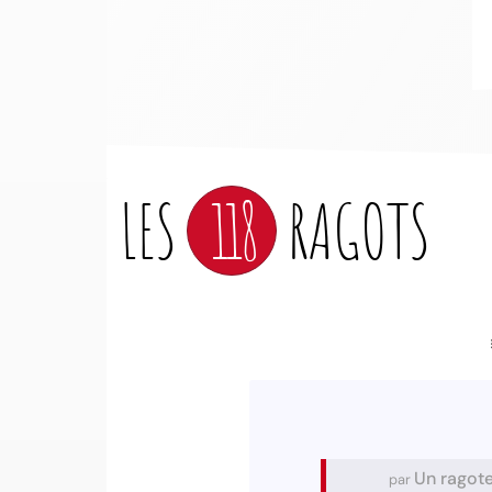
LES
118
RAGOTS
Un ragot
par