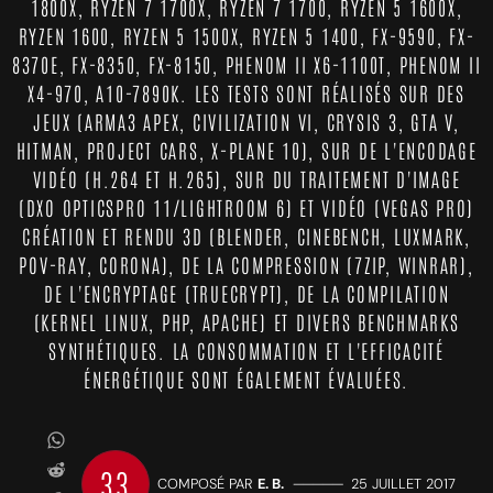
1800X, RYZEN 7 1700X, RYZEN 7 1700, RYZEN 5 1600X,
RYZEN 1600, RYZEN 5 1500X, RYZEN 5 1400, FX-9590, FX-
8370E, FX-8350, FX-8150, PHENOM II X6-1100T, PHENOM II
X4-970, A10-7890K. LES TESTS SONT RÉALISÉS SUR DES
JEUX (ARMA3 APEX, CIVILIZATION VI, CRYSIS 3, GTA V,
HITMAN, PROJECT CARS, X-PLANE 10), SUR DE L'ENCODAGE
VIDÉO (H.264 ET H.265), SUR DU TRAITEMENT D'IMAGE
(DXO OPTICSPRO 11/LIGHTROOM 6) ET VIDÉO (VEGAS PRO)
CRÉATION ET RENDU 3D (BLENDER, CINEBENCH, LUXMARK,
POV-RAY, CORONA), DE LA COMPRESSION (7ZIP, WINRAR),
DE L'ENCRYPTAGE (TRUECRYPT), DE LA COMPILATION
(KERNEL LINUX, PHP, APACHE) ET DIVERS BENCHMARKS
SYNTHÉTIQUES. LA CONSOMMATION ET L'EFFICACITÉ
ÉNERGÉTIQUE SONT ÉGALEMENT ÉVALUÉES.
33
COMPOSÉ PAR
E. B.
—————
25 JUILLET 2017