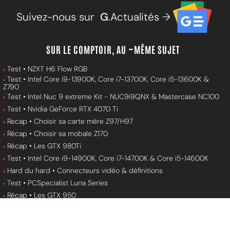
Suivez-nous sur
G
.Actualités →
SUR LE COMPTOIR, AU ~MÊME SUJET
Test • NZXT H6 Flow RGB
Test • Intel Core i9-13900K, Core i7-13700K, Core i5-13600K &
Z790
Test • Intel Nuc 9 extreme Kit - NUC9i9QNX & Mastercase NC100
Test • Nvidia GeForce RTX 4070 Ti
Recap • Choisir sa carte mère Z97/H97
Récap • Choisir sa mobale Z170
Récap • Les GTX 980Ti
Test • Intel Core i9-14900K, Core i7-14700K & Core i5-14600K
Hard du hard • Connecteurs vidéo & définitions
Test • PCSpecialist Luna Series
Récap • Les GTX 950
Recap • Choisir sa carte mère X99