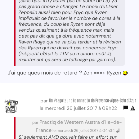
(sans quoi il n'y aurait pas ce souci de L3) y'a
pas grand chose à changer. Le choix d'utiliser
Zeppelin aussi bien pour Epyc que Ryzen
impliquait de favoriser le nombre de cores à la
fréquence, du coup les Ryzen sont déjà
vendus quasiment à la fréquence max, mais
c'est pas dit que ça dure avec notamment
Raven Ridge qui ne va plus tarder et la révision
des Ryzen qui ne devrait pas concerner Epyc
(l'objectif c'était le TTM au moindre coût là,
maintenant ça sera de l'affinage par gamme).
J'ai quelques mois de retard ? Zen ===> Ryzen
Un #ragoteur déconnecté
de Provence-Alpes-Cote d'Azur
par
le mercredi 26 juillet 2017 à 09h22
Practiq de Western Austra d'Ile-de-
par
France
le mercredi 26 juillet 2017 à 04h34
Si seulement AMD pouvait faire un effort sur