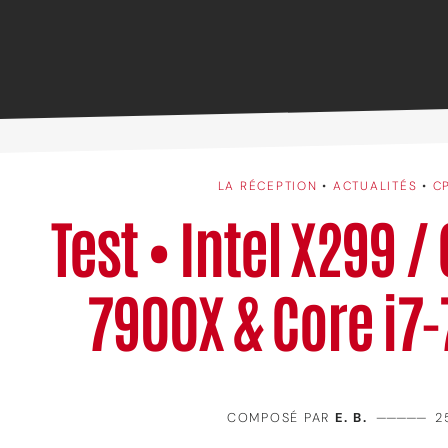
LA RÉCEPTION
•
ACTUALITÉS
•
C
Test • Intel X299 /
7900X & Core i7
COMPOSÉ PAR
E. B.
—————
2