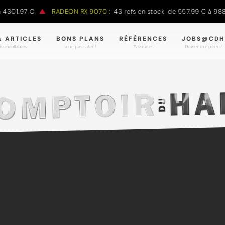
.97 €
RADEON RX 9070 :
43 refs en stock de 557.99 € à 988.90 €
& ARTICLES
BONS PLANS
RÉFÉRENCES
JOBS@CDH
z incollables.
à ne pas rater !
& Guides
Deviendre pilier ?