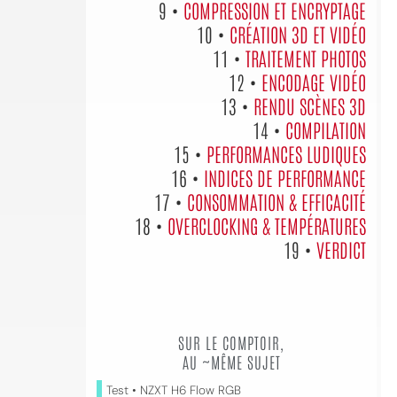
9 •
COMPRESSION ET ENCRYPTAGE
10 •
CRÉATION 3D ET VIDÉO
11 •
TRAITEMENT PHOTOS
12 •
ENCODAGE VIDÉO
13 •
RENDU SCÈNES 3D
14 •
COMPILATION
15 •
PERFORMANCES LUDIQUES
16 •
INDICES DE PERFORMANCE
17 •
CONSOMMATION & EFFICACITÉ
18 •
OVERCLOCKING & TEMPÉRATURES
19 •
VERDICT
SUR LE COMPTOIR,
AU ~MÊME SUJET
Test • NZXT H6 Flow RGB