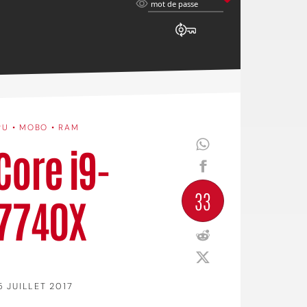
mot
mot de passe
de
passe
PU • MOBO • RAM
 Core i9-
33
-7740X
5 JUILLET 2017