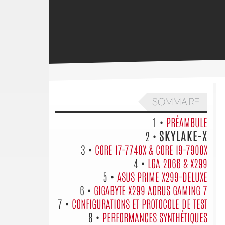
SOMMAIRE
1 •
PRÉAMBULE
SKYLAKE-X
2 •
3 •
CORE I7-7740X & CORE I9-7900X
4 •
LGA 2066 & X299
5 •
ASUS PRIME X299-DELUXE
6 •
GIGABYTE X299 AORUS GAMING 7
7 •
CONFIGURATIONS ET PROTOCOLE DE TEST
8 •
PERFORMANCES SYNTHÉTIQUES