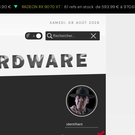
RADEON RX 9070 XT :
61 refs en stock de 593.99 € à 970.68 €
SAMEDI, 08 AOÛT 2026
A
identifiant
identifiant