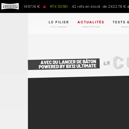
00 € à 1497.16 €
RTX 5090 :
42 refs en stock de 2422.78 € à 4301
LE PILIER
ACTUALITÉS
TESTS 
// du comptoir
restez informés.
devene