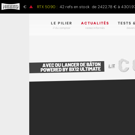
1497.16 €
RTX 5090 :
42 refs en stock de 2422.78 € à 4301.97 €
LE PILIER
ACTUALITÉS
TESTS 
// du comptoir
restez informés.
devene