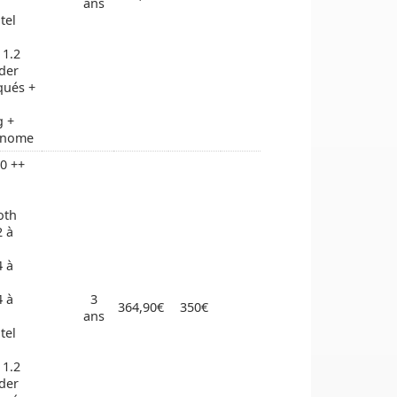
ans
tel
 1.2
der
qués +
g +
onome
0 ++
oth
2 à
4 à
4 à
3
364,90€
350€
ans
tel
 1.2
der