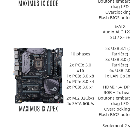
Boutons embar
MAXIMUS IX CODE
diag LED
Overclockin
Flash BIOS aut
E-ATX
Audio ALC 12
SLI / XFire
2x USB 3.1 (
10 phases
l'arrière)
8x USB 3.0 (
2x PCIe 3.0
l'arrière)
x16
6x USB 2.
1x PCIe 3.0 x8
1x LAN Gb In
1x PCIe 3.0 x4
2x PCIe 3.0 x1
HDMI 1.4, DP
RGB + 2x hea
2x M.2 32Gb/s
Boutons embar
4x SATA 6Gb/s
diag LED
MAXIMUS IX APEX
Overclocking
Flash BIOS aut
Seulement 2 s