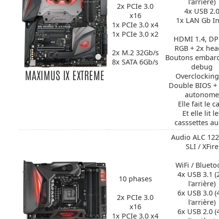
l'arrière)
2x PCIe 3.0
4x USB 2.
x16
1x LAN Gb In
1x PCIe 3.0 x4
1x PCIe 3.0 x2
HDMI 1.4, DP
RGB + 2x hea
2x M.2 32Gb/s
Boutons embar
8x SATA 6Gb/s
debug
MAXIMUS IX EXTREME
Overclocking
Double BIOS + 
autonome
Elle fait le c
Et elle lit l
casssettes au
Audio ALC 122
SLI / XFire
WiFi / Blueto
4x USB 3.1 (
10 phases
l'arrière)
6x USB 3.0 (
2x PCIe 3.0
l'arrière)
x16
6x USB 2.0 (
1x PCIe 3.0 x4