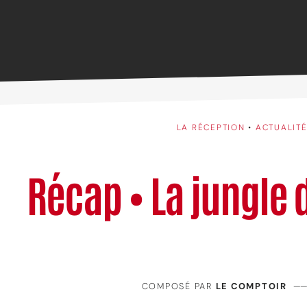
LA RÉCEPTION
•
ACTUALIT
Récap • La jungle 
COMPOSÉ PAR
LE COMPTOIR
——