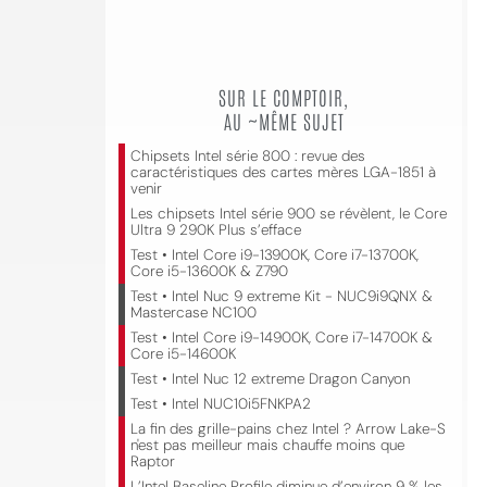
SUR LE COMPTOIR,
AU ~MÊME SUJET
Chipsets Intel série 800 : revue des
caractéristiques des cartes mères LGA-1851 à
venir
Les chipsets Intel série 900 se révèlent, le Core
Ultra 9 290K Plus s’efface
Test • Intel Core i9-13900K, Core i7-13700K,
Core i5-13600K & Z790
Test • Intel Nuc 9 extreme Kit - NUC9i9QNX &
Mastercase NC100
Test • Intel Core i9-14900K, Core i7-14700K &
Core i5-14600K
Test • Intel Nuc 12 extreme Dragon Canyon
Test • Intel NUC10i5FNKPA2
La fin des grille-pains chez Intel ? Arrow Lake-S
n'est pas meilleur mais chauffe moins que
Raptor
L’Intel Baseline Profile diminue d’environ 9 % les