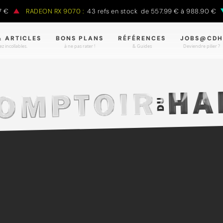
RADEON RX 9070 :
43 refs en stock de 557.99 € à 988.90 €
RA
& ARTICLES
BONS PLANS
RÉFÉRENCES
JOBS@CDH
z incollables.
à ne pas rater !
& Guides
Deviendre pilier ?