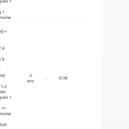
qués +
g +
onome
20 +
2 à
6 à
0
tel
3
-
315€
ans
 1.2
der
qués +
 ++
onome
lots