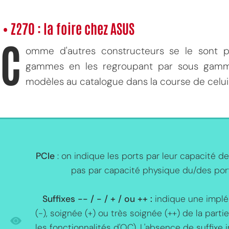
• Z270 : la foire chez ASUS
C
omme d'autres constructeurs se le sont 
gammes en les regroupant par sous gammes
modèles au catalogue dans la course de celui q
PCIe
: on indique les ports par leur capacité d
pas par capacité physique du/des port
Suffixes -- / - / + / ou ++ :
indique une implé
(-), soignée (+) ou très soignée (++) de la parti
les fonctionnalités d'OC). L'absence de suffixe