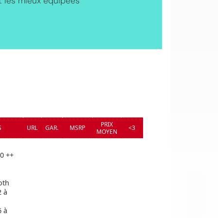
t les mieux équipées
OI
PRIX
S
URL
GAR.
MSRP
<3
MOYEN
0 ++
oth
2 à
6 à