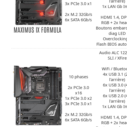
l'arrière)
3x PCIe 3.0 x1
1x LAN Gb In
2x M.2 32Gb/s
HDMI 1.4, DP
6x SATA 6Gb/s
RGB + 2x hea
MAXIMUS IX FORMULA
Boutons embar
diag LED
Overclockin
Flash BIOS aut
Audio ALC 122
SLI / XFire
WiFi / Blueto
4x USB 3.1 (
10 phases
l'arrière)
6x USB 3.0 (
2x PCIe 3.0
l'arrière)
x16
6x USB 2.0 (
1x PCIe 3.0 x2
l'arrière)
3x PCIe 3.0 x1
1x LAN Gb In
2x M.2 32Gb/s
HDMI 1.4, DP
6x SATA 6Gb/s
RGB + 2x hea