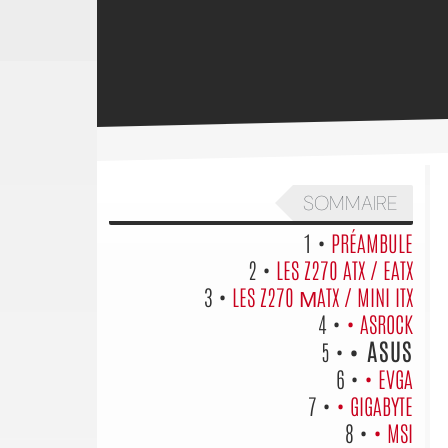
SOMMAIRE
1 •
PRÉAMBULE
2 •
LES Z270 ATX / EATX
3 •
LES Z270 ΜATX / MINI ITX
4 •
• ASROCK
• ASUS
5 •
6 •
• EVGA
7 •
• GIGABYTE
8 •
• MSI