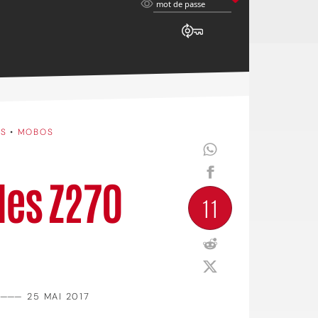
mot
mot de passe
de
passe
ÉS
•
MOBOS
des Z270
11
———
25 MAI 2017