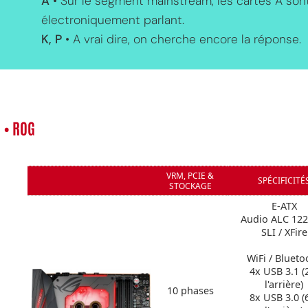
A
• Sur le segment mainstream, les cartes A son
électroniquement parlant.
K, P
• A vrai dire, on cherche encore la réponse.
• ROG
MPT
VRM, PCIE &
SPÉCIFICITÉ
STOCKAGE
E-ATX
Audio ALC 122
SLI / XFire
WiFi / Blueto
4x USB 3.1 (
l'arrière)
10 phases
8x USB 3.0 (