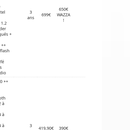
0
650€
tel
3
699€
WAZZA
ans
!
 1.2
der
qués +
 ++
flash
afé
es
dio
0 ++
oth
2 à
4 à
4 à
3
419,90€
390€