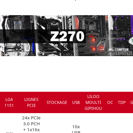
LILOO
LGA
LIGNES
STOCKAGE
USB
MOULTI
OC
TDP
G
1151
PCIE
GIPIHOU
24x PCIe
3.0 PCH
10x
+ 1x16x
USB