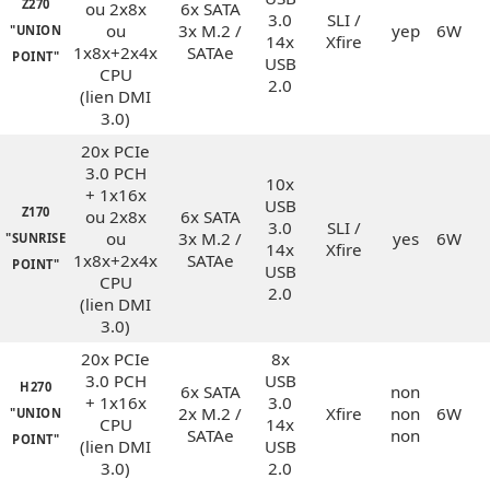
Z270
ou 2x8x
6x SATA
3.0
SLI /
ou
3x M.2 /
yep
6W
"UNION
14x
Xfire
1x8x+2x4x
SATAe
POINT"
USB
CPU
2.0
(lien DMI
3.0)
20x PCIe
3.0 PCH
10x
+ 1x16x
USB
Z170
ou 2x8x
6x SATA
3.0
SLI /
ou
3x M.2 /
yes
6W
"SUNRISE
14x
Xfire
1x8x+2x4x
SATAe
POINT"
USB
CPU
2.0
(lien DMI
3.0)
20x PCIe
8x
3.0 PCH
USB
H270
6x SATA
non
+ 1x16x
3.0
2x M.2 /
Xfire
non
6W
"UNION
CPU
14x
SATAe
non
POINT"
(lien DMI
USB
3.0)
2.0