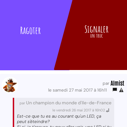
Signaler
Ragoter
un truc
Almist
par
le samedi 27 mai 2017 à 16h11
Un champion du monde d'Ile-de-France
par
le vendredi 26 mai 2017 à 16h02
Est-ce que tu es au courant qu'un LED, ça
peut s'éteindre?
Si si, je t'assure, tu peux aller voir, une LED si tu