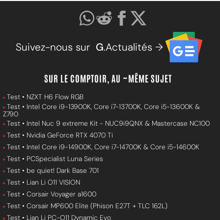
Suivez-nous sur
G
.Actualités →
SUR LE COMPTOIR, AU ~MÊME SUJET
Test • NZXT H6 Flow RGB
Test • Intel Core i9-13900K, Core i7-13700K, Core i5-13600K &
Z790
Test • Intel Nuc 9 extreme Kit - NUC9i9QNX & Mastercase NC100
Test • Nvidia GeForce RTX 4070 Ti
Test • Intel Core i9-14900K, Core i7-14700K & Core i5-14600K
Test • PCSpecialist Luna Series
Test • be quiet! Dark Base 701
Test • Lian Li O11 VISION
Test • Corsair Voyager a1600
Test • Corsair MP600 Elite (Phison E27T + TLC 162L)
Test • Lian Li PC-O11 Dynamic Evo