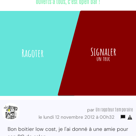
ouverts à tous, c'est open bar !
Signaler
Ragoter
un truc
Un ragoteur temporaire
par
le lundi 12 novembre 2012 à 00h32
Bon boitier low cost, je l'ai donné à une amie pour