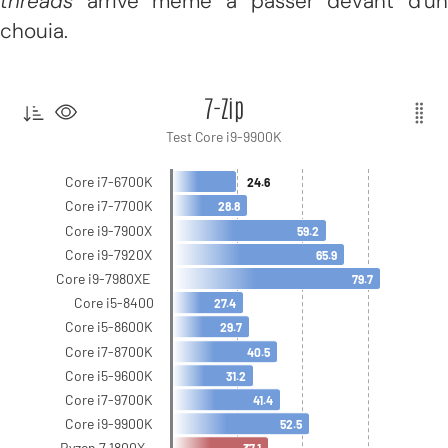
threads
arrive même à passer devant d'un
chouia.