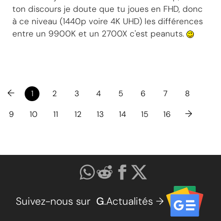
ton discours je doute que tu joues en FHD, donc
à ce niveau (1440p voire 4K UHD) les différences
entre un 9900K et un 2700X c'est peanuts.
←
1
2
3
4
5
6
7
8
→
9
10
11
12
13
14
15
16
Suivez-nous sur
G
.Actualités →