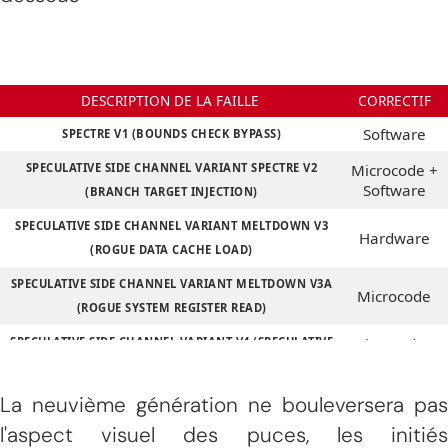
DESCRIPTION DE LA FAILLE
CORRECTIF
Software
SPECTRE V1 (BOUNDS CHECK BYPASS)
SPECULATIVE SIDE CHANNEL VARIANT SPECTRE V2
Microcode +
Software
(BRANCH TARGET INJECTION)
SPECULATIVE SIDE CHANNEL VARIANT MELTDOWN V3
Hardware
(ROGUE DATA CACHE LOAD)
SPECULATIVE SIDE CHANNEL VARIANT MELTDOWN V3A
Microcode
(ROGUE SYSTEM REGISTER READ)
SPECULATIVE SIDE CHANNEL VARIANT V4 (SPECULATIVE
Microcode +
Software
STORE BYPASS)
La neuvième génération ne bouleversera pas
SPECULATIVE SIDE CHANNEL VARIANT V5 (L1 TERMINAL
Hardware
FAULT)
l'aspect visuel des puces, les initiés