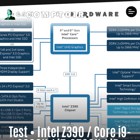
Test • Intel Z390 / Core i9-