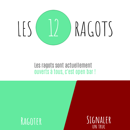
12
LES
RAGOTS
Les ragots sont actuellement
ouverts à tous, c'est open bar !
Signaler
Ragoter
un truc