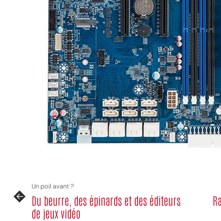
MPT
Un poil avant ?
Du beurre, des épinards et des éditeurs
Ra
de jeux vidéo