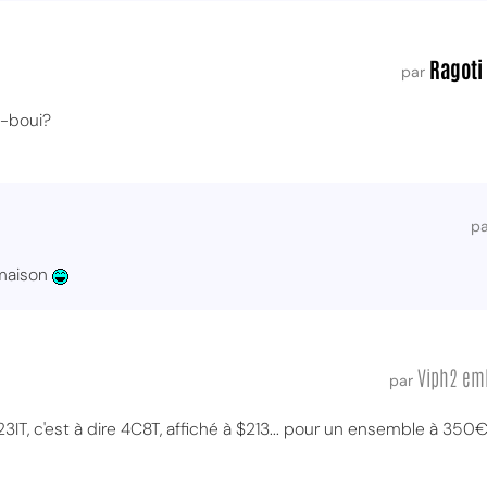
Ragoti
par
i-boui?
p
 maison
Viph2 em
par
, c'est à dire 4C8T, affiché à $213... pour un ensemble à 350€