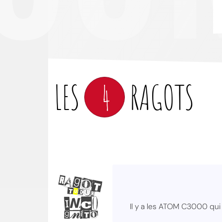
LES
4
RAGOTS
Il y a les ATOM C3000 qui