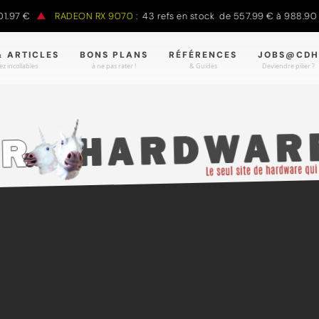
7 €
RADEON RX 9070 :
43 refs en stock de 557.99 € à 988.90 €
& ARTICLES
BONS PLANS
RÉFÉRENCES
JOBS@CDH
z incollables.
à ne pas rater !
& Guides
Deviendre pilier ?