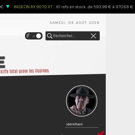
RADEON RX 9070 XT :
61 refs en stock de 593.99 € à 970.68 €
SAMEDI, 08 AOÛT 2026
A
identifiant
identifiant