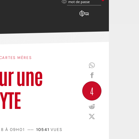
mot
mot de passe
de
passe
CARTES MÈRES
ur une
4
YTE
18 À 09H01
——
10541
VUES