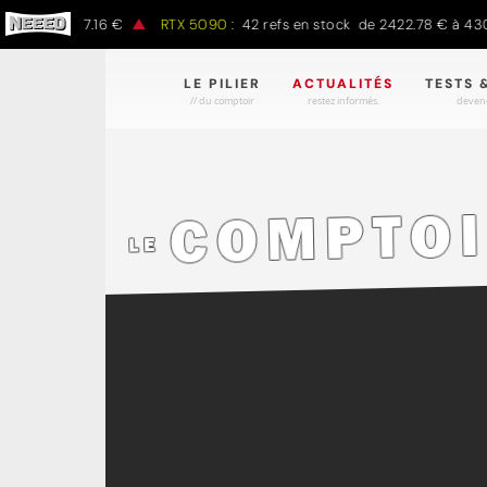
 € à 1497.16 €
RTX 5090 :
42 refs en stock de 2422.78 € à 4301.9
LE PILIER
ACTUALITÉS
TESTS 
// du comptoir
restez informés.
devene