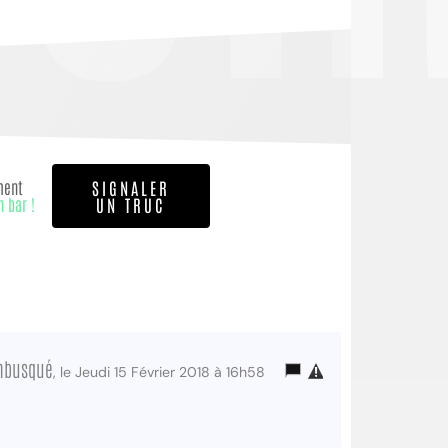
ment
SIGNALER
n bar !
UN TRUC
mbusqué
, le Jeudi 15 Février 2018 à 16h58