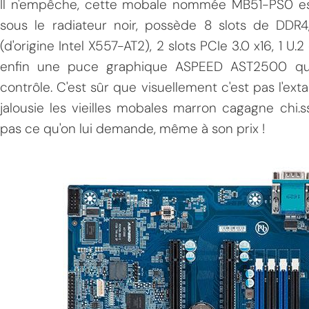
Il n'empêche, cette mobale nommée MB51-PS0 es
sous le radiateur noir, possède 8 slots de DDR
(d'origine Intel X557-AT2), 2 slots PCIe 3.0 x16, 1 U.2
enfin une puce graphique ASPEED AST2500 qui
contrôle. C'est sûr que visuellement c'est pas l'exta
jalousie les vieilles mobales marron cagagne chi
pas ce qu'on lui demande, même à son prix !