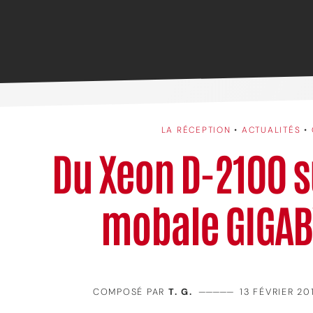
LA RÉCEPTION
•
ACTUALITÉS
•
Du Xeon D-2100 s
mobale GIGAB
COMPOSÉ PAR
T. G.
—————
13 FÉVRIER 20