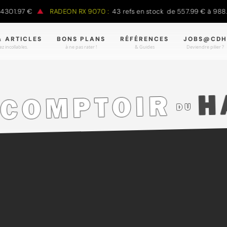
01.97 €
RADEON RX 9070 :
43 refs en stock de 557.99 € à 988.90
& ARTICLES
BONS PLANS
RÉFÉRENCES
JOBS@CDH
z incollables.
à ne pas rater !
& Guides
Deviendre pilier ?