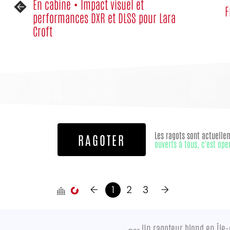
En cabine • Impact visuel et
F
performances DXR et DLSS pour Lara
Croft
Les ragots sont actuelle
RAGOTER
ouverts à tous, c'est ope
←
1
2
3
→
Un ragoteur blond en Île