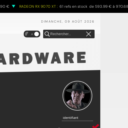
 €
RADEON RX 9070 XT :
61 refs en stock de 593.99 € à 970.68 €
DIMANCHE, 09 AOÛT 2026
A
identifiant
identifiant