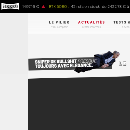
7.00 € à 1497.16 €
RTX 5090 :
42 refs en stock de 2422.78 € à 43
LE PILIER
ACTUALITÉS
TESTS 
// du comptoir
restez informés.
devene