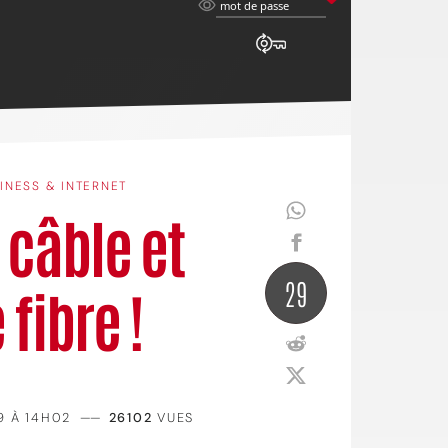
mot
mot de passe
de
passe
INESS & INTERNET
 câble et
29
 fibre !
9 À 14H02
——
26102
VUES