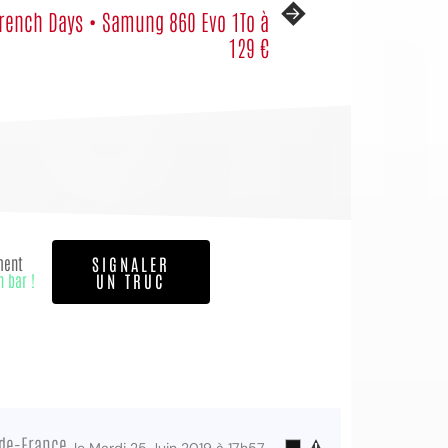
rench Days • Samung 860 Evo 1To à
129 €
ment
SIGNALER
n bar !
UN TRUC
-de-France