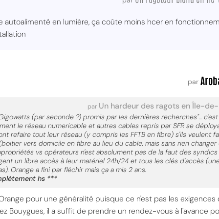
par
ue autoalimenté en lumière, ça coûte moins hcer en fonctionnem
allation
Arob
par
Un hardeur des ragots en Île-de
par
 Gigowatts (par seconde ?) promis par les dernières recherches"... c'e
ent le réseau numericable et autres cables repris par SFR se déploy
nt refaire tout leur réseau (y compris les FFTB en fibre) s'ils veulent f
 (boitier vers domicile en fibre au lieu du cable, mais sans rien changer
propriétés vs opérateurs n'est absolument pas de la faut des syndics
igent un libre accès à leur matériel 24h/24 et tous les clés d'accès (u
as). Orange a fini par fléchir mais ça a mis 2 ans.
mplètement hs ***
Orange pour une généralité puisque ce n'est pas les exigences 
z Bouygues, il a suffit de prendre un rendez-vous à l'avance p