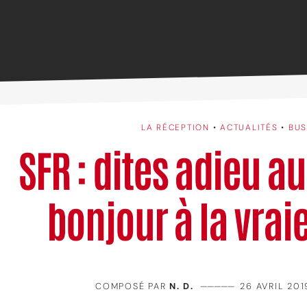
LA RÉCEPTION
•
ACTUALITÉS
•
BUS
SFR : dites adieu au
bonjour à la vraie
COMPOSÉ PAR
N. D.
—————
26 AVRIL 201