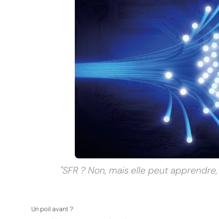
MPT
"SFR ? Non, mais elle peut apprendre
Un poil avant ?