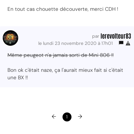
En tout cas chouette découverte, merci CDH !
lerevolteur83
par
le lundi 23 novembre 2020 à 17h01
Même peugeot n'a jamais sorti de Mini 806 !!
Bon ok c'était naze, ça l'aurait mieux fait si c'était
une BX !!
←
→
1