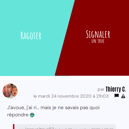
Signaler
Ragoter
un truc
Thierry C.
par
le mardi 24 novembre 2020 à 21h03
J'avoue, j'ai ri... mais je ne savais pas quoi
répondre